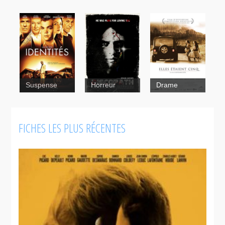
Discopathe
Suspense
Horreur
Drame
FICHES LES PLUS RÉCENTES
Identités
Elles étaient
cinq