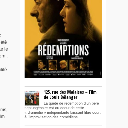
t
 été
e le
rni.
lité
125, rue des Malaises – Film
de Louis Bélanger
La quête de rédemption d’un père
septuagénaire est au coeur de cette
lms,
« dramédie » indépendante laissant libre court
ilm
à l’improvisation des comédiens.