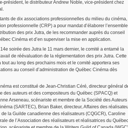
e-président, le distributeur Andrew Noble, vice-président chez
l.
ants de dix associations professionnelles du milieu du cinéma, 
ion professionnelle (CRP) a pour mandat d’élaborer l’ensemble
ttribution des prix Jutra, de les recommander auprès du conseil
uébec Cinéma et d’en superviser la mise en application.
 14e soirée des Jutra le 11 mars dernier, le comité a entamé la
avail de réévaluation de la réglementation des prix Jutra. Cette
a tout au long des prochains mois et le comité apportera ses
tions au conseil d’administration de Québec Cinéma dès
ma est constitué de Jean-Christian Céré, directeur général de
le des auteurs et des compositeurs du Québec (SPACQ) et
nne Arseneau, scénariste et membre de la Société des Auteurs
inéma (SARTEC), Brian Baker, directeur, Affaires des réalisate
 de la Guilde canadienne des réalisateurs (CQGCR), Caroline
érale de l’Association des réalisateurs et réalisatrices du Québe
ion, scénariste et membre de la Writers Guild of Canada (WGC)