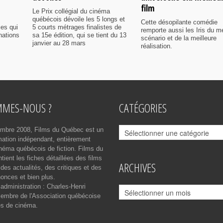
film
Le Prix collégial du cinéma
québécois dévoile les 5 longs et
Cette désopilante comédie
ies qui
5 courts métrages finalistes de
remporte aussi les Iris du me
nations
sa 15e édition, qui se tient du 13
scénario et de la meilleure
janvier au 28 mars
réalisation.
MMES-NOUS ?
CATÉGORIES
Catégories
mbre 2008, Films du Québec est un
rmation indépendant, entièrement
néma québécois de fiction. Films du
ient les fiches détaillées des films
ARCHIVES
des actualités, des critiques et des
onces et bien plus.
 administration : Charles-Henri
Archives
mbre de l'Association québécoise
es de cinéma.