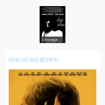
Chronique
FICHES LES PLUS RÉCENTES
La beauté
des femmes