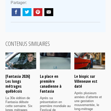
Partager:
CONTENUS SIMILAIRES
[Fantasia 2026]
La place en
Le biopic sur
R
Les longs
première
Villeneuve est
s
métrages
canadienne à
daté
C
québécois
Fantasia
e
Après plusieurs
P
années d’attente et
La 30e édition de
Après sa
v
une gestation
Fantasia débute
présentation en
i
mouvementée, le
cette semaine. Six
première mondiale au
d
long-métrage
longs métrages
Festival de