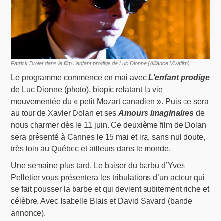
Patrick Drolet dans le film L’enfant prodige de Luc Dionne (Alliance Vivafilm)
Le programme commence en mai avec
L’enfant prodige
de Luc Dionne (photo), biopic relatant la vie
mouvementée du « petit Mozart canadien ». Puis ce sera
au tour de Xavier Dolan et ses
Amours imaginaires
de
nous charmer dès le 11 juin. Ce deuxième film de Dolan
sera présenté à Cannes le 15 mai et ira, sans nul doute,
très loin au Québec et ailleurs dans le monde.
Une semaine plus tard, Le baiser du barbu d’Yves
Pelletier vous présentera les tribulations d’un acteur qui
se fait pousser la barbe et qui devient subitement riche et
célèbre. Avec Isabelle Blais et David Savard (bande
annonce).