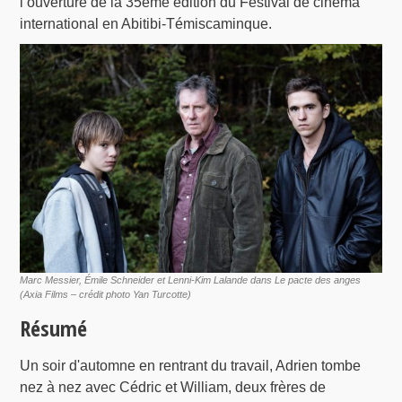
l’ouverture de la 35ème édition du Festival de cinéma
international en Abitibi-Témiscaminque.
Marc Messier, Émile Schneider et Lenni-Kim Lalande dans Le pacte des anges
(Axia Films – crédit photo Yan Turcotte)
Résumé
Un soir d'automne en rentrant du travail, Adrien tombe
nez à nez avec Cédric et William, deux frères de