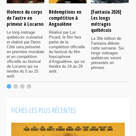
Violence du corps
Rédemptions en
[Fantasia 2026]
L
de l’autre en
compétition à
Les longs
p
primeur à Locarno
Angoulême
métrages
c
québécois
F
Le long métrage
Réalisé par Luc
québécois scénarisé
Picard, le film fera
La 30e édition de
A
et réalisé par Denis
partie de la
Fantasia débute
p
Côté sera présenté
compétition officielle
cette semaine. Six
p
en première mondiale
du festival du film
longs métrages
F
et en compétition
francophone
québécois seront
S
officielle au festival
d’Angoulême, qui se
présentés en
s
de Locarno qui se
tiendra du 24 au 29
primeur.
p
tiendra du 5 au 15
août.
q
août.
p
c
F
FICHES LES PLUS RÉCENTES