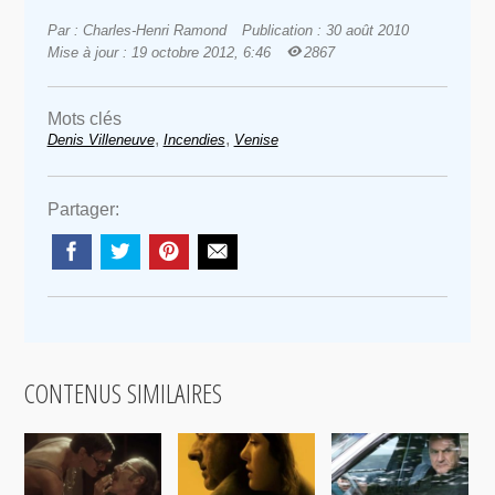
Par : Charles-Henri Ramond
Publication : 30 août 2010
Mise à jour : 19 octobre 2012, 6:46
2867
Mots clés
,
,
Denis Villeneuve
Incendies
Venise
Partager:
CONTENUS SIMILAIRES