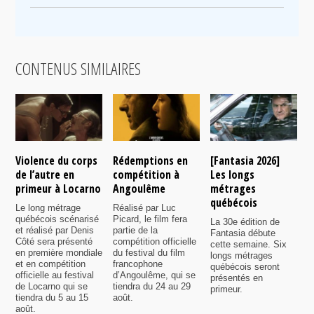
CONTENUS SIMILAIRES
Violence du corps
Rédemptions en
[Fantasia 2026]
L
de l’autre en
compétition à
Les longs
p
primeur à Locarno
Angoulême
métrages
c
québécois
F
Le long métrage
Réalisé par Luc
québécois scénarisé
Picard, le film fera
La 30e édition de
A
et réalisé par Denis
partie de la
Fantasia débute
p
Côté sera présenté
compétition officielle
cette semaine. Six
p
en première mondiale
du festival du film
longs métrages
F
et en compétition
francophone
québécois seront
S
officielle au festival
d’Angoulême, qui se
présentés en
s
de Locarno qui se
tiendra du 24 au 29
primeur.
p
tiendra du 5 au 15
août.
q
août.
p