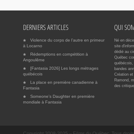
DERNIERS ARTICLES
QUI SO
Violence du corps de l’autre en primeur
Né en déce
à Locarno
site d'info
dédié au ci
Rédemptions en compétition à
Québec cont
Angoulême
québécois, 
[Fantasia 2026] Les longs métrages
bandes ann
québécois
Création et
Ramond, me
La place en première canadienne à
des critiqu
Fantasia
Someone’s Daughter en première
mondiale à Fantasia
Copyright 2008-2025 – Films du Québec. Tous droits 