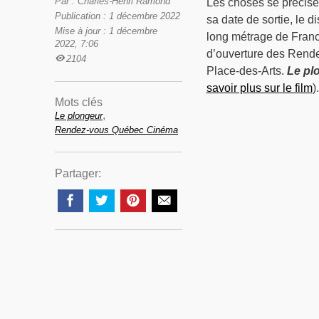
Par : Charles-Henri Ramond
Les choses se précise
Publication : 1 décembre 2022
sa date de sortie, le 
Mise à jour : 1 décembre
long métrage de Franci
2022, 7:06
d’ouverture des Rende
2104
Place-des-Arts.
Le pl
savoir plus sur le film
).
Mots clés
,
Le plongeur
Rendez-vous Québec Cinéma
Partager: