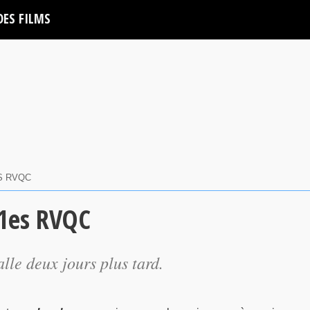
DES FILMS
S RVQC
41es RVQC
alle deux jours plus tard.