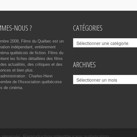
MMES-NOUS ?
CATÉGORIES
Catégories
mbre 2008, Films du Québec est un
rmation indépendant, entièrement
néma québécois de fiction. Films du
ient les fiches détaillées des films
ARCHIVES
des actualités, des critiques et des
onces et bien plus.
 administration : Charles-Henri
Archives
mbre de l'Association québécoise
es de cinéma.
réservés. Reproduction interdite sans autorisation.