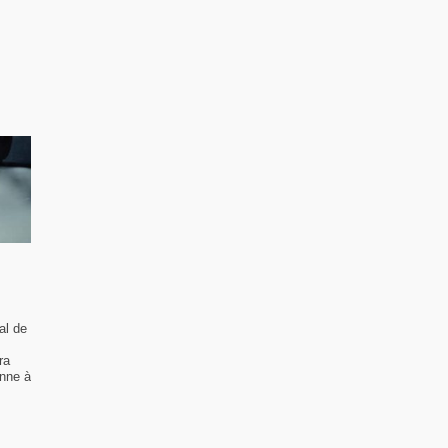
al de
ra
enne à