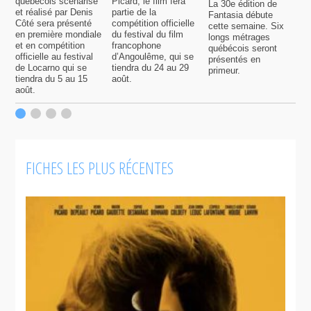
québécois scénarisé
Picard, le film fera
La 30e édition de
A
et réalisé par Denis
partie de la
Fantasia débute
p
Côté sera présenté
compétition officielle
cette semaine. Six
p
en première mondiale
du festival du film
longs métrages
F
et en compétition
francophone
québécois seront
S
officielle au festival
d’Angoulême, qui se
présentés en
s
de Locarno qui se
tiendra du 24 au 29
primeur.
p
tiendra du 5 au 15
août.
q
août.
p
c
F
FICHES LES PLUS RÉCENTES