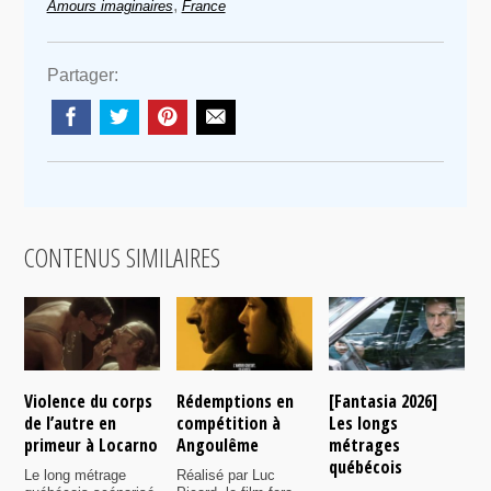
,
Amours imaginaires
France
Partager:
CONTENUS SIMILAIRES
Violence du corps
Rédemptions en
[Fantasia 2026]
L
de l’autre en
compétition à
Les longs
p
primeur à Locarno
Angoulême
métrages
c
québécois
F
Le long métrage
Réalisé par Luc