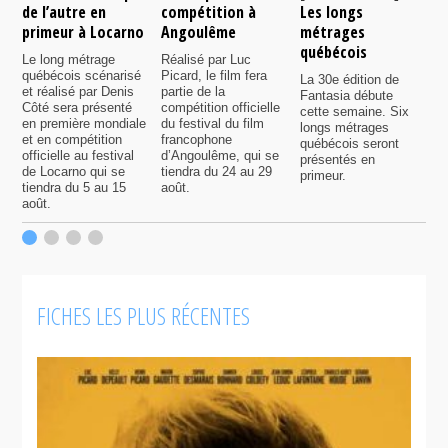
de l’autre en
compétition à
Les longs
p
primeur à Locarno
Angoulême
métrages
c
québécois
F
Le long métrage
Réalisé par Luc
québécois scénarisé
Picard, le film fera
La 30e édition de
A
et réalisé par Denis
partie de la
Fantasia débute
p
Côté sera présenté
compétition officielle
cette semaine. Six
p
en première mondiale
du festival du film
longs métrages
F
et en compétition
francophone
québécois seront
S
officielle au festival
d’Angoulême, qui se
présentés en
s
de Locarno qui se
tiendra du 24 au 29
primeur.
p
tiendra du 5 au 15
août.
q
août.
p
c
F
FICHES LES PLUS RÉCENTES