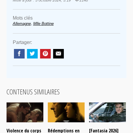
Mise à jour : 5 octobre 2024, 5:19
2148
Mots clés
,
Allemagne
Mlle Bottine
Partager:
CONTENUS SIMILAIRES
Violence du corps
Rédemptions en
[Fantasia 2026]
L