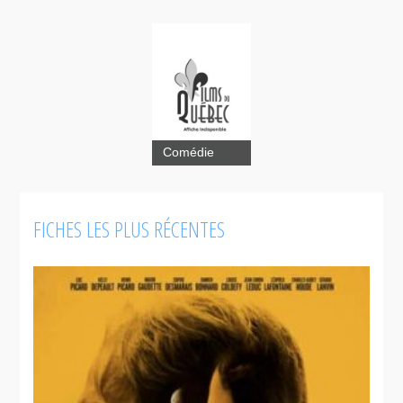
Comédie
FICHES LES PLUS RÉCENTES
Short
change