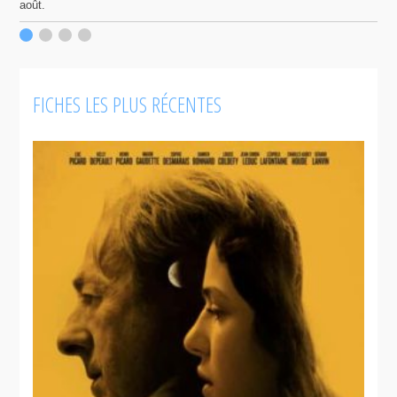
août.
p
c
F
FICHES LES PLUS RÉCENTES