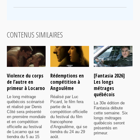
CONTENUS SIMILAIRES
Violence du corps
Rédemptions en
[Fantasia 2026]
L
de l’autre en
compétition à
Les longs
p
primeur à Locarno
Angoulême
métrages
c
québécois
F
Le long métrage
Réalisé par Luc
québécois scénarisé
Picard, le film fera
La 30e édition de
A
et réalisé par Denis
partie de la
Fantasia débute
p
Côté sera présenté
compétition officielle
cette semaine. Six
p
en première mondiale
du festival du film
longs métrages
F
et en compétition
francophone
québécois seront
S
officielle au festival
d’Angoulême, qui se
présentés en
s
de Locarno qui se
tiendra du 24 au 29
primeur.
p
tiendra du 5 au 15
août.
q