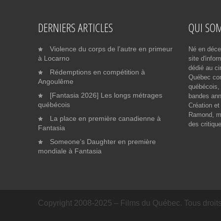
DERNIERS ARTICLES
QUI SO
Violence du corps de l’autre en primeur
Né en déce
à Locarno
site d'info
dédié au ci
Rédemptions en compétition à
Québec cont
Angoulême
québécois, 
[Fantasia 2026] Les longs métrages
bandes ann
québécois
Création et
Ramond, me
La place en première canadienne à
des critiqu
Fantasia
Someone’s Daughter en première
mondiale à Fantasia
Copyright 2008-2025 – Films du Québec. Tous droits 