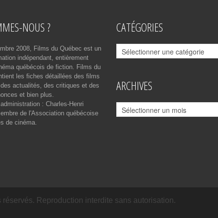
MMES-NOUS ?
CATÉGORIES
Catégories
mbre 2008, Films du Québec est un
rmation indépendant, entièrement
néma québécois de fiction. Films du
ient les fiches détaillées des films
ARCHIVES
des actualités, des critiques et des
onces et bien plus.
 administration : Charles-Henri
Archives
mbre de l'Association québécoise
es de cinéma.
réservés. Reproduction interdite sans autorisation.