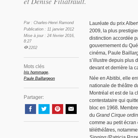
et Denise Filiatrault.
Par : Charles-Henri Ramond
Lauréate du prix Alber
Publication : 11 janvier 2012
2009, la plus prestigi
Mise à jour : 24 février 2016,
distinction accordée pa
8:27
gouvernement du Qué
2202
cinéma, Paule Baillar
s’illustre depuis plus 
Mots clés
devant et derrière la 
,
Iris hommage
Née en Abitibi, elle en
Paule Baillargeon
nationale de théâtre 
Montréal et est de la 
Partager:
contestataire qui quitt
bloc en 1968. Membre
du
Grand Cirque ordin
comme au petit écran et
téléthéâtres, notamm
Singing
(Patricia Roz