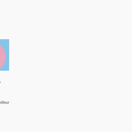
r
illeur