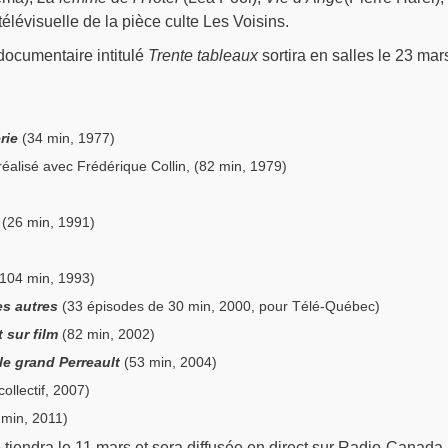
télévisuelle de la pièce culte Les Voisins.
documentaire intitulé
Trente tableaux
sortira en salles le 23 mar
rie
(34 min, 1977)
éalisé avec Frédérique Collin, (82 min, 1979)
(26 min, 1991)
104 min, 1993)
es autres
(33 épisodes de 30 min, 2000, pour Télé-Québec)
 sur film
(82 min, 2002)
 le grand Perreault
(53 min, 2004)
collectif, 2007)
min, 2011)
 tiendra le 11 mars et sera diffusée en direct sur Radio-Canada.