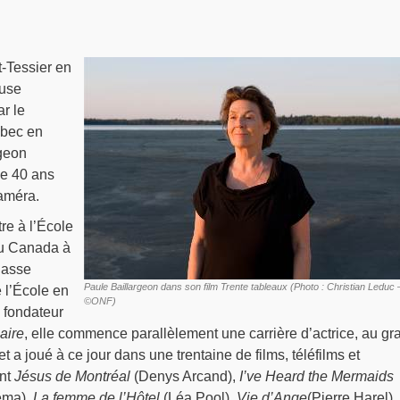
t-Tessier en
euse
r le
bec en
geon
de 40 ans
caméra.
tre à l’École
du Canada à
classe
Paule Baillargeon dans son film Trente tableaux (Photo : Christian Leduc 
e l’École en
©ONF)
 fondateur
aire
, elle commence parallèlement une carrière d’actrice, au gr
 a joué à ce jour dans une trentaine de films, téléfilms et
ent
Jésus de Montréal
(Denys Arcand),
I’ve Heard the Mermaids
ema),
La femme de l’Hôtel
(Léa Pool),
Vie d’Ange
(Pierre Harel),