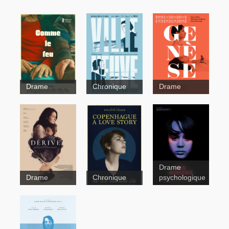
Drame
Chronique
Drame
Genèse
Genèse
Ville Neuve
Drame
Les démons
Drame
Chronique
psychologique