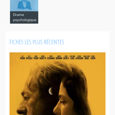
La
Drame
Copenhague
Voce
psychologique
- A Love
Story
FICHES LES PLUS RÉCENTES