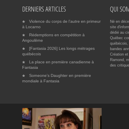
DERNIERS ARTICLES
QUI SO
Violence du corps de l’autre en primeur
Né en déce
à Locarno
site d'info
dédié au ci
Rédemptions en compétition à
Québec cont
Angoulême
québécois, 
[Fantasia 2026] Les longs métrages
bandes ann
québécois
Création et
Ramond, me
La place en première canadienne à
des critiqu
Fantasia
Someone’s Daughter en première
mondiale à Fantasia