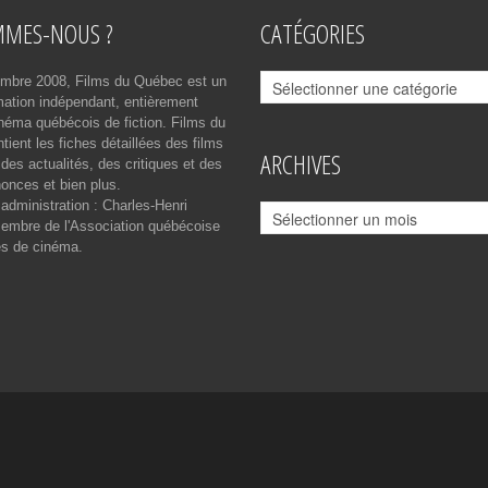
MMES-NOUS ?
CATÉGORIES
Catégories
mbre 2008, Films du Québec est un
rmation indépendant, entièrement
néma québécois de fiction. Films du
ient les fiches détaillées des films
ARCHIVES
des actualités, des critiques et des
onces et bien plus.
 administration : Charles-Henri
Archives
mbre de l'Association québécoise
es de cinéma.