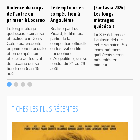
Violence du corps
Rédemptions en
[Fantasia 2026]
L
de l’autre en
compétition à
Les longs
p
primeur à Locarno
Angoulême
métrages
c
québécois
F
Le long métrage
Réalisé par Luc
québécois scénarisé
Picard, le film fera
La 30e édition de
A
et réalisé par Denis
partie de la
Fantasia débute
p
Côté sera présenté
compétition officielle
cette semaine. Six
p
en première mondiale
du festival du film
longs métrages
F
et en compétition
francophone
québécois seront
S
officielle au festival
d’Angoulême, qui se
présentés en
s
de Locarno qui se
tiendra du 24 au 29
primeur.
p
tiendra du 5 au 15
août.
q
août.
p
c
F
FICHES LES PLUS RÉCENTES