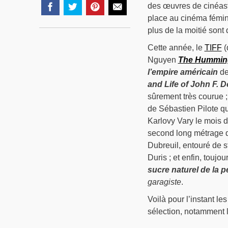
des œuvres de cinéast
place au cinéma fémin
plus de la moitié sont
Cette année, le
TIFF
(
Nguyen
The Humming
l’empire américain
de
and Life of John F. 
sûrement très courue 
de Sébastien Pilote qu
Karlovy Vary le mois d
second long métrage 
Dubreuil, entouré de 
Duris ; et enfin, touj
sucre naturel de la p
garagiste
.
Voilà pour l’instant le
sélection, notamment l