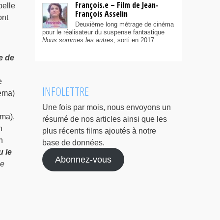
François.e – Film de Jean-
belle
François Asselin
ont
Deuxième long métrage de cinéma
pour le réalisateur du suspense fantastique
Nous sommes les autres
, sorti en 2017.
e de
e
INFOLETTRE
ema)
Une fois par mois, nous envoyons un
ma),
résumé de nos articles ainsi que les
n
plus récents films ajoutés à notre
n
base de données.
u le
Abonnez-vous
e