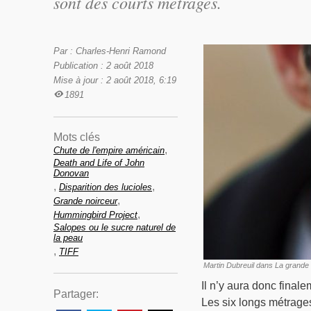
sont des courts métrages.
Par : Charles-Henri Ramond
Publication : 2 août 2018
Mise à jour : 2 août 2018, 6:19
1891
Mots clés
,
Chute de l'empire américain
Death and Life of John
Donovan
,
,
Disparition des lucioles
,
Grande noirceur
,
Hummingbird Project
Salopes ou le sucre naturel de
la peau
,
TIFF
Martin Dubreuil dans La grande
Il n’y aura donc final
Partager:
Les six longs métrages