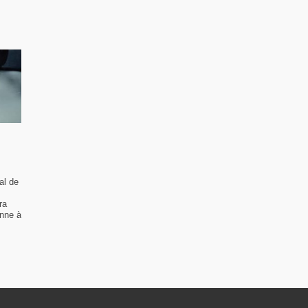
al de
ra
enne à