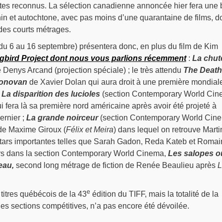
es reconnus. La sélection canadienne annoncée hier fera une 
in et autochtone, avec pas moins d’une quarantaine de films, d
 des courts métrages.
du 6 au 16 septembre) présentera donc, en plus du film de Kim
bird Project dont nous vous parlions récemment
:
La chut
 Denys Arcand (projection spéciale) ; le très attendu
The Death
Donovan
de Xavier Dolan qui aura droit à une première mondial
;
La disparition des lucioles
(section Contemporary World Cin
i fera là sa première nord américaine après avoir été projeté à
ernier ;
La grande noirceur
(section Contemporary World Cine
de Maxime Giroux (
Félix et Meira
) dans lequel on retrouve Marti
stars importantes telles que Sarah Gadon, Reda Kateb et Romai
ours dans la section Contemporary World Cinema,
Les salopes o
eau,
second long métrage de fiction de Renée Beaulieu après
L
e
s titres québécois de la 43
édition du TIFF, mais la totalité de la
es sections compétitives, n’a pas encore été dévoilée.