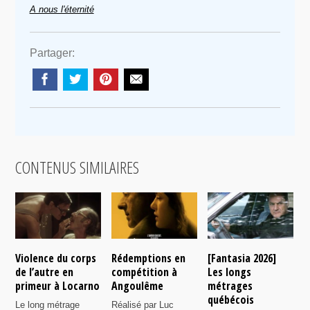
A nous l'éternité
Partager:
CONTENUS SIMILAIRES
Violence du corps
Rédemptions en
[Fantasia 2026]
L
de l’autre en
compétition à
Les longs
p
primeur à Locarno
Angoulême
métrages
c
québécois
F
Le long métrage
Réalisé par Luc