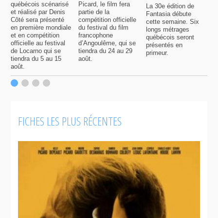
québécois scénarisé
Picard, le film fera
La 30e édition de
A
et réalisé par Denis
partie de la
Fantasia débute
p
Côté sera présenté
compétition officielle
cette semaine. Six
p
en première mondiale
du festival du film
longs métrages
F
et en compétition
francophone
québécois seront
S
officielle au festival
d’Angoulême, qui se
présentés en
s
de Locarno qui se
tiendra du 24 au 29
primeur.
p
tiendra du 5 au 15
août.
q
août.
p
c
F
FICHES LES PLUS RÉCENTES