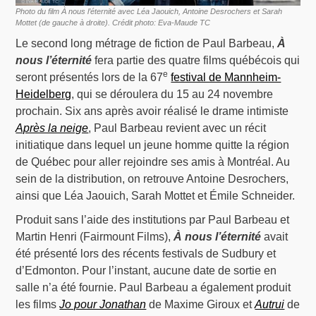
Photo du film À nous l’éternité avec Léa Jaouich, Antoine Desrochers et Sarah
Mottet (de gauche à droite). Crédit photo: Eva-Maude TC
Le second long métrage de fiction de Paul Barbeau,
À
nous l’éternité
fera partie des quatre films québécois qui
e
seront présentés lors de la 67
festival de Mannheim-
Heidelberg
, qui se déroulera du 15 au 24 novembre
prochain. Six ans après avoir réalisé le drame intimiste
Après la neige
, Paul Barbeau revient avec un récit
initiatique dans lequel un jeune homme quitte la région
de Québec pour aller rejoindre ses amis à Montréal. Au
sein de la distribution, on retrouve Antoine Desrochers,
ainsi que Léa Jaouich, Sarah Mottet et Émile Schneider.
Produit sans l’aide des institutions par Paul Barbeau et
Martin Henri (Fairmount Films),
À nous l’éternité
avait
été présenté lors des récents festivals de Sudbury et
d’Edmonton. Pour l’instant, aucune date de sortie en
salle n’a été fournie. Paul Barbeau a également produit
les films
Jo pour Jonathan
de Maxime Giroux et
Autrui
de