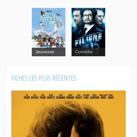
Jeunesse
Comédie
Filière 13
FICHES LES PLUS RÉCENTES
La guerre
des tuques