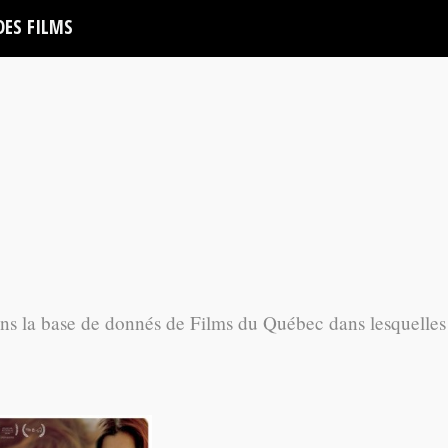
DES FILMS
ans la base de donnés de Films du Québec dans lesquelles