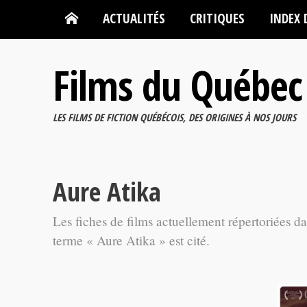
ACTUALITÉS
CRITIQUES
INDEX 
Films du Québec
LES FILMS DE FICTION QUÉBÉCOIS, DES ORIGINES À NOS JOURS
Aure Atika
Les fiches de films actuellement répertoriées d
terme « Aure Atika » est cité.