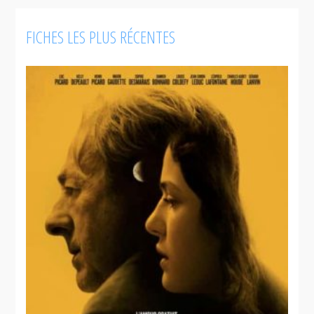
guerre
FICHES LES PLUS RÉCENTES
Avant
que mon
coeur
bascule