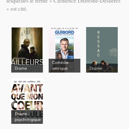
lesquelles le terme « Clémence Dufresne-Deslières
» est cité.
Comédie
Ailleurs
Drame
satirique
Drame
Le vendeur
Squat
Ressac
Drame
psychologique
Guibord
s'en va-t-en