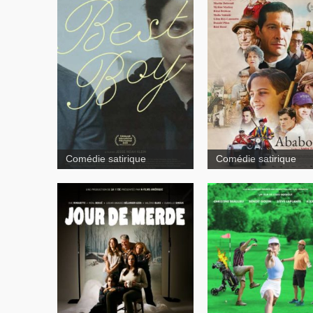
Comédie satirique
Comédie satirique
Mont Foster