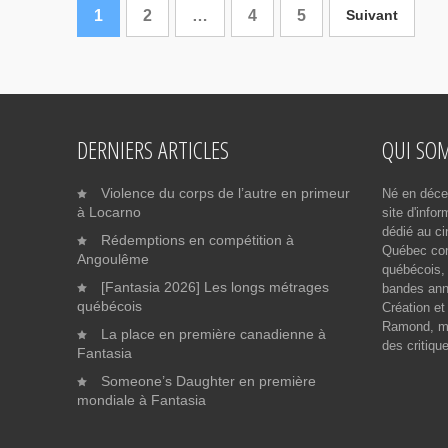
1
2
…
4
5
Suivant
DERNIERS ARTICLES
QUI SO
Violence du corps de l’autre en primeur
Né en déce
à Locarno
site d'info
dédié au ci
Rédemptions en compétition à
Québec cont
Angoulême
québécois, 
[Fantasia 2026] Les longs métrages
bandes ann
québécois
Création et
Ramond, me
La place en première canadienne à
des critiqu
Fantasia
Someone’s Daughter en première
mondiale à Fantasia