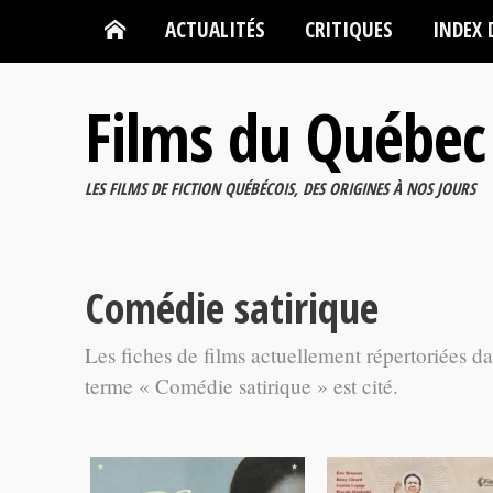
ACTUALITÉS
CRITIQUES
INDEX 
Films du Québec
LES FILMS DE FICTION QUÉBÉCOIS, DES ORIGINES À NOS JOURS
Comédie satirique
Les fiches de films actuellement répertoriées d
terme « Comédie satirique » est cité.