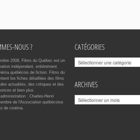
MMES-NOUS ?
CATÉGORIES
Catégories
mbre 2008, Films du Québec est un
rmation indépendant, entièrement
néma québécois de fiction. Films du
ient les fiches détaillées des films
ARCHIVES
des actualités, des critiques et des
onces et bien plus.
 administration : Charles-Henri
Archives
mbre de l'Association québécoise
es de cinéma.