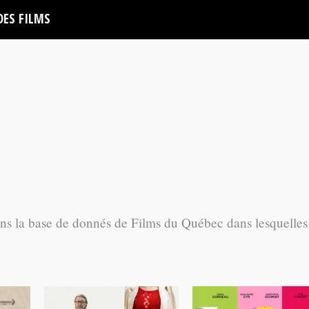
DES FILMS
ans la base de donnés de Films du Québec dans lesquelles