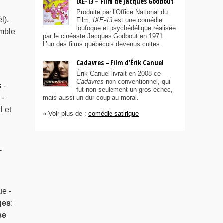
IXE-13 – Film de Jacques Godbout
Produite par l’Office National du
l),
Film,
IXE-13
est une comédie
loufoque et psychédélique réalisée
amble
par le cinéaste Jacques Godbout en 1971.
L’un des films québécois devenus cultes.
Cadavres – Film d’Érik Canuel
Érik Canuel livrait en 2008 ce
Cadavres
non conventionnel, qui
 -
fut non seulement un gros échec,
 -
mais aussi un dur coup au moral.
l et
» Voir plus de :
comédie satirique
-
e -
ges
:
se