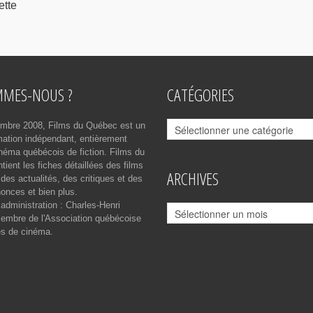
ette
MMES-NOUS ?
CATÉGORIES
Catégories
mbre 2008, Films du Québec est un
rmation indépendant, entièrement
néma québécois de fiction. Films du
ient les fiches détaillées des films
ARCHIVES
des actualités, des critiques et des
onces et bien plus.
 administration : Charles-Henri
Archives
mbre de l'Association québécoise
es de cinéma.