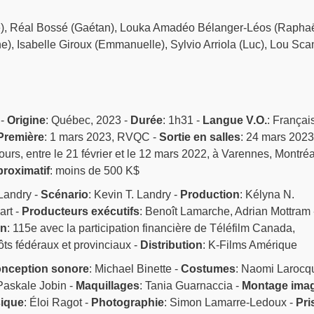
), Réal Bossé (Gaétan), Louka Amadéo Bélanger-Léos (Raphaë
ne), Isabelle Giroux (Emmanuelle), Sylvio Arriola (Luc), Lou Sc
 -
Origine
: Québec, 2023 -
Durée
: 1h31 -
Langue V.O.
: Français
Première
: 1 mars 2023, RVQC -
Sortie en salles
: 24 mars 2023
jours, entre le 21 février et le 12 mars 2022, à Varennes, Montréa
roximatif
: moins de 500 K$
 Landry -
Scénario
: Kevin T. Landry -
Production
: Kélyna N.
art -
Producteurs exécutifs
: Benoît Lamarche, Adrian Mottram 
on
: 115e avec la participation financière de Téléfilm Canada,
ts fédéraux et provinciaux -
Distribution
: K-Films Amérique
nception sonore
: Michael Binette -
Costumes
: Naomi Larocqu
Paskale Jobin -
Maquillages
: Tania Guarnaccia -
Montage ima
ique
: Éloi Ragot -
Photographie
: Simon Lamarre-Ledoux -
Pri