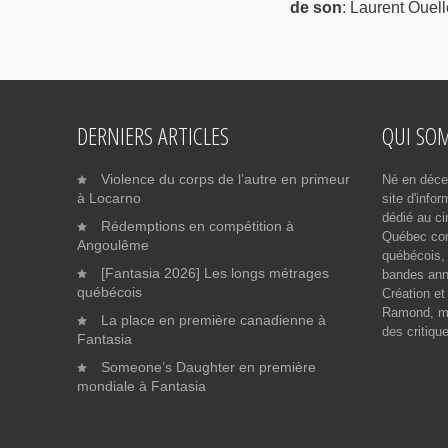
de son
: Laurent Ouell
DERNIERS ARTICLES
QUI SO
Violence du corps de l’autre en primeur
Né en déce
à Locarno
site d'info
dédié au ci
Rédemptions en compétition à
Québec cont
Angoulême
québécois, 
[Fantasia 2026] Les longs métrages
bandes ann
québécois
Création et
Ramond, me
La place en première canadienne à
des critiqu
Fantasia
Someone’s Daughter en première
mondiale à Fantasia