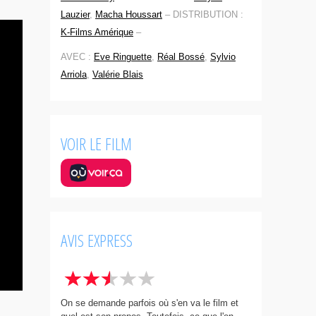
Lauzier
,
Macha Houssart
–
DISTRIBUTION :
K-Films Amérique
–
AVEC :
Eve Ringuette
,
Réal Bossé
,
Sylvio
Arriola
,
Valérie Blais
VOIR LE FILM
AVIS EXPRESS
On se demande parfois où s'en va le film et