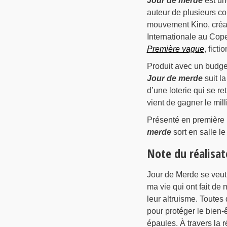
Jour de merde
est un
auteur de plusieurs co
mouvement Kino, créa
Internationale au Cop
Première vague
, fict
Produit avec un budg
Jour de merde
suit l
d’une loterie qui se re
vient de gagner le mill
Présenté en première
merde
sort en salle le
Note du réalisat
Jour de Merde se veut
ma vie qui ont fait de
leur altruisme. Toutes
pour protéger le bien-ê
épaules. À travers la 