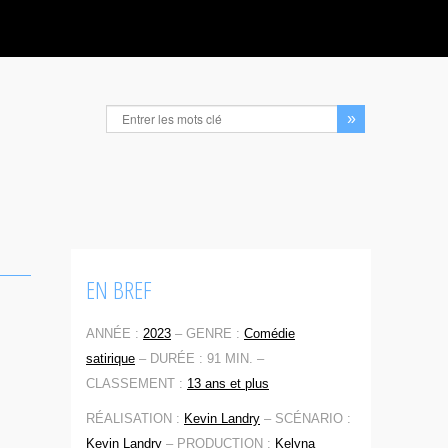
EN BREF
ANNÉE :
2023
–
GENRE :
Comédie
satirique
–
DURÉE : 91 MIN. –
CLASSEMENT :
13 ans et plus
RÉALISATION :
Kevin Landry
–
SCÉNARIO :
Kevin Landry
–
PRODUCTION :
Kelyna