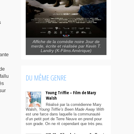
s
Affiche de la comédie noire Jour de
merde, écrite et réalisée par Kevin T.
Landry (K-Films Amérique)
ante
 de
DU MÊME GENRE
fallu
ès
sur
Young Triffie – Film de Mary
Walsh
Réalisé par la comédienne Mary
Walsh,
Young Triffie’s Been Made Away With
est une farce dans laquelle la communauté
d’un petit port de Terre Neuve en prend pour
son grade. On ne rit cependant que très peu.