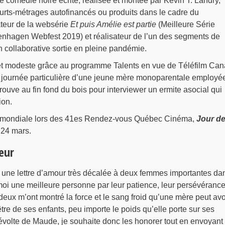
e comédie noire écrite, réalisée et montée par Kevin T. Landry,
urts-métrages autofinancés ou produits dans le cadre du
teur de la websérie
Et puis Amélie est partie
(Meilleure Série
enhagen Webfest 2019) et réalisateur de l’un des segments de
ion collaborative sortie en pleine pandémie.
et modeste grâce au programme Talents en vue de Téléfilm Can
a journée particulière d’une jeune mère monoparentale employé
trouve au fin fond du bois pour interviewer un ermite asocial qui
ion.
 mondiale lors des 41es Rendez-vous Québec Cinéma,
Jour d
 24 mars.
eur
 une lettre d’amour très décalée à deux femmes importantes da
 moi une meilleure personne par leur patience, leur persévérance
 deux m’ont montré la force et le sang froid qu’une mère peut avo
tre de ses enfants, peu importe le poids qu’elle porte sur ses
révolte de Maude, je souhaite donc les honorer tout en envoyant