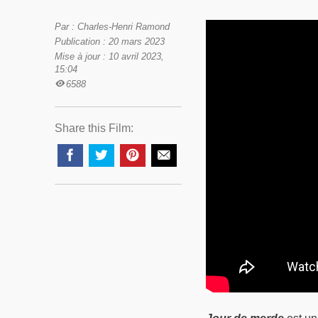
Par : Charles-Henri Ramond
Publication : 20 mars 2023
Mise à jour : 10 avril 2023,
15:04
6588
Share this Film: