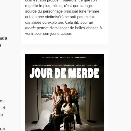
quel est son propos. Toutefois, ce que l'on
regrette le plus, hélas, c'est que la rage
sourde du personnage principal (une femme
autochtone victimisée) ne soit pas mieux
canalisée ou exploitée. Cela dit,
Jour de
merde
permet d'envisager de belles choses à
venir pour son jeune auteur.
ada,
e
e
ns
 et
ir
 en