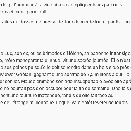
oigt d’honneur à la vie qui a su compliquer leurs parcours
ous et merci pour tout!
traites du dossier de presse de Jour de merde fourni par K-Film
e Luc, son ex, et les brimades d'Hélène, sa patronne intransige
, mère monoparentale innue, vit une sacrée journée. Elle n'est
de ses peines puisqu'elle doit se rendre dans un bois situé près
rviewer Gaétan, gagnant d'une somme de 7,5 millions à qui il a 
er son lot. Maude emmène son ado insupportable avec elle apr
re ne pourrait pas s'en occuper pour la fin de semaine. Une fois 
nent une tournure inattendue, tandis qu'elle fait face au
 de l'étrange millionnaire. Lequel va bientôt révéler de lourds