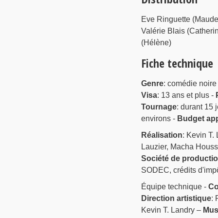
Eve Ringuette (Maude
Valérie Blais (Catheri
(Hélène)
Fiche technique
Genre
: comédie noire
Visa
: 13 ans et plus -
Tournage
: durant 15 
environs -
Budget app
Réalisation
: Kevin T.
Lauzier, Macha Houss
Société de producti
SODEC, crédits d'impô
Équipe technique -
Co
Direction artistique
: 
Kevin T. Landry –
Mus