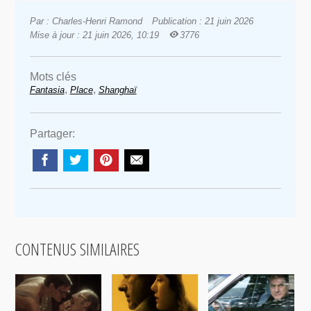
Par : Charles-Henri Ramond
Publication : 21 juin 2026
Mise à jour : 21 juin 2026, 10:19
3776
Mots clés
,
,
Fantasia
Place
Shanghaï
Partager:
CONTENUS SIMILAIRES