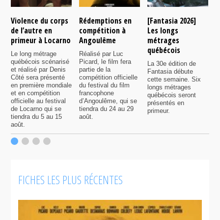
Violence du corps
Rédemptions en
[Fantasia 2026]
S
de l’autre en
compétition à
Les longs
D
primeur à Locarno
Angoulême
métrages
p
québécois
m
Le long métrage
Réalisé par Luc
F
québécois scénarisé
Picard, le film fera
La 30e édition de
et réalisé par Denis
partie de la
Fantasia débute
D
Côté sera présenté
compétition officielle
cette semaine. Six
m
en première mondiale
du festival du film
longs métrages
P
et en compétition
francophone
québécois seront
F
officielle au festival
d’Angoulême, qui se
présentés en
r
de Locarno qui se
tiendra du 24 au 29
primeur.
l
tiendra du 5 au 15
août.
p
août.
r
l
FICHES LES PLUS RÉCENTES