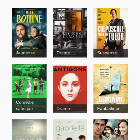
Jeunesse
Drame
Suspense
Bach et
Bottine
Contes pour
Comédie
tous
Origami
satirique
Drame
Fantastique
Mont
Foster