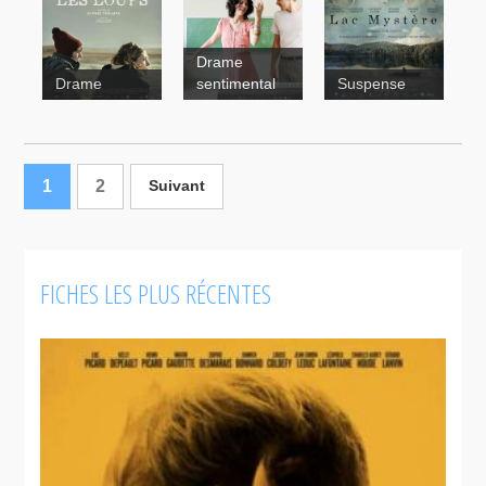
Drame
Gabrielle
Lac
Drame
sentimental
Suspense
mystère
Jaloux
1
2
Suivant
FICHES LES PLUS RÉCENTES
Cadavres