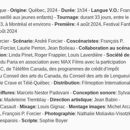
que -
Origine
: Québec, 2024 -
Durée
: 1h34 -
Langue V.O.
: Fran
seillé aux jeunes enfants) -
Tournage
: durant 33 jours, entre le
023, à Montréal et environs -
Première
: 4 août 2024, Festival Fan
août 2024
rcier -
Scénario
: André Forcier -
Coscénaristes
: François P.
Forcier, Laurie Perron, Jean Boileau -
Collaboration au scéna
ion
: Linda Pinet, Roger Frappier, Louis Laverdière -
Société de
s du Paria en association avec MAX Films avec la participation
C, de Téléfilm Canada, des programmes de crédit d’impôt
 du Conseil des arts du Canada, du Conseil des arts de Longueuil
 de Crave et Télé-Québec -
Distribution
: Filmoption Internationa
iffures
: Marcelo Nestor Padovani -
Conception sonore
: Sylva
s
: Madeleine Tremblay -
Direction artistique
: Jean Babin -
 Casault -
Mixage
: Louis Gignac -
Montage images
: Michel Ar
e, François P. Forcier -
Photographie
: Nathalie Moliavko-Visotzk
Desparois -
Scripte
: Sophie Boyer