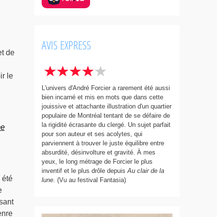
AVIS EXPRESS
et de
r le
L'univers d'André Forcier a rarement été aussi
bien incarné et mis en mots que dans cette
jouissive et attachante illustration d'un quartier
populaire de Montréal tentant de se défaire de
la rigidité écrasante du clergé. Un sujet parfait
me
pour son auteur et ses acolytes, qui
parviennent à trouver le juste équilibre entre
absurdité, désinvolture et gravité. À mes
yeux, le long métrage de Forcier le plus
inventif et le plus drôle depuis
Au clair de la
 été
lune
. (Vu au festival Fantasia)
e
sant
enre