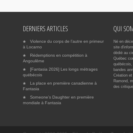
DERNIERS ARTICLES
QUI SO
Violence du corps de l’autre en primeur
Né en déce
à Locarno
site d'info
dédié au ci
Rédemptions en compétition à
Québec cont
Angoulême
québécois, 
[Fantasia 2026] Les longs métrages
bandes ann
québécois
Création et
Ramond, me
La place en première canadienne à
des critiqu
Fantasia
Someone’s Daughter en première
mondiale à Fantasia