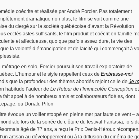
médie coécrite et réalisée par André Forcier. Pas totalement
omplètement dramatique non plus, le film se voit comme une
se du clergé sur la société québécoise d’avant la Révolution
bus ecclésiastes suffisants, le film produit et coécrit en famille m
culente et affectueuse, quoique parfois assez dure, la vie des
oque la volonté d’émancipation et de laïcité qui commençait à voi
uplessiste.
métrage en solo, Forcier poursuit son travail exploratoire de
Québec. L’humour et le style rappellent ceux de
Embrasse-moi
andis que la profondeur des thèmes abordés rejoint celle de
Je 
n habitude l’auteur de
Le Retour de l’Immaculée Conception
et
 fait appel à de nombreux amis et collaborateurs fidèles, dont
Lepage, ou Donald Pilon.
titre évoque un voilier stoppé en pleine mer par faute de vent – a
ondiale lors de la soirée de clôture du festival Fantasia, lors d
 désormais âgé de 77 ans, a reçu le Prix Denis-Héroux récompen
d’un artisan au développement ou à la diffusion du cinéma de g