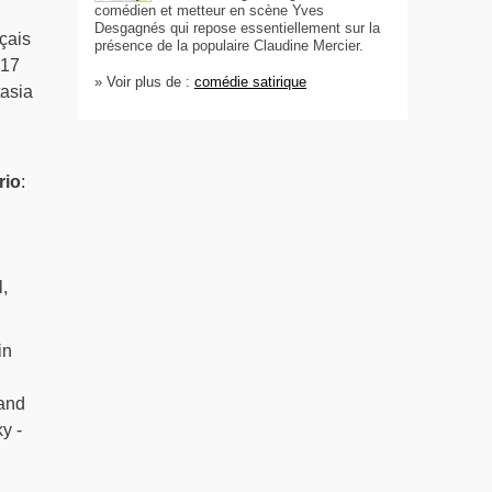
comédien et metteur en scène Yves
Desgagnés qui repose essentiellement sur la
çais
présence de la populaire Claudine Mercier.
 17
» Voir plus de :
comédie satirique
tasia
rio
:
,
l
in
cand
y -