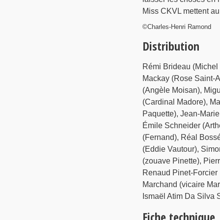
Miss CKVL mettent au 
©Charles-Henri Ramond
Distribution
Rémi Brideau (Michel
Mackay (Rose Saint-Am
(Angèle Moisan), Migu
(Cardinal Madore), Ma
Paquette), Jean-Marie
Émile Schneider (Art
(Fernand), Réal Bossé
(Eddie Vautour), Simo
(zouave Pinette), Pier
Renaud Pinet-Forcier 
Marchand (vicaire Mar
Ismaël Atim Da Silva 
Fiche technique