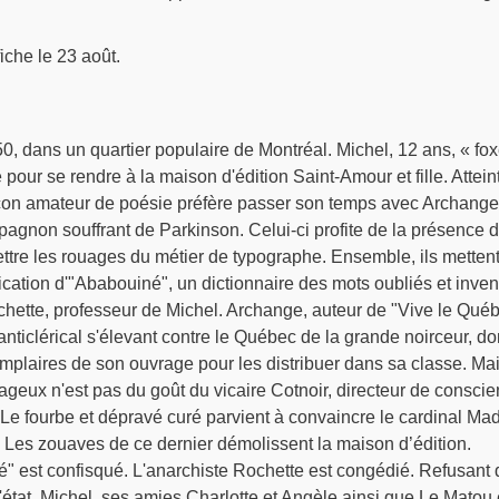
iche le 23 août.
, dans un quartier populaire de Montréal. Michel, 12 ans, « fox
our se rendre à la maison d'édition Saint-Amour et fille. Attein
arçon amateur de poésie préfère passer son temps avec Archange
agnon souffrant de Parkinson. Celui-ci profite de la présence 
ttre les rouages du métier de typographe. Ensemble, ils mettent
lication d'"Ababouiné", un dictionnaire des mots oubliés et inven
hette, professeur de Michel. Archange, auteur de "Vive le Qué
nticlérical s'élevant contre le Québec de la grande noirceur, d
plaires de son ouvrage pour les distribuer dans sa classe. Mai
urageux n'est pas du goût du vicaire Cotnoir, directeur de consci
 Le fourbe et dépravé curé parvient à convaincre le cardinal Ma
 Les zouaves de ce dernier démolissent la maison d’édition.
é" est confisqué. L'anarchiste Rochette est congédié. Refusant 
l'état, Michel, ses amies Charlotte et Angèle ainsi que Le Matou 