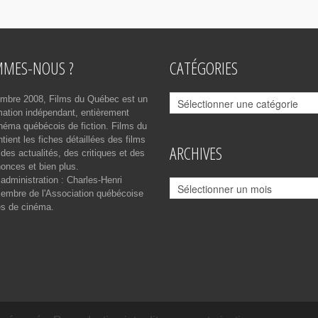
MMES-NOUS ?
CATÉGORIES
Catégories
mbre 2008, Films du Québec est un
rmation indépendant, entièrement
néma québécois de fiction. Films du
ient les fiches détaillées des films
ARCHIVES
des actualités, des critiques et des
onces et bien plus.
 administration : Charles-Henri
Archives
mbre de l'Association québécoise
es de cinéma.