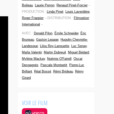
Boileau
,
Laurie Perron
,
Renaud Pinet-Forcier
–
PRODUCTION :
Linda Pinet
,
Louis Laverdière
,
Roger Frappier
–
DISTRIBUTION :
Filmoption
International
–
AVEC :
Donald Pilon
,
Émile Schneider
,
Éric
Bruneau
,
Gaston Lepage
,
Hugolin Chevrette-
Landesque
,
Lilou Roy-Lanouette
,
Luc Senay
,
Maïla Valentir
,
Martin Dubreuil
,
Miguel Bédard
,
Mylène Mackay
,
Noémie O'Farrell
,
Oscar
Desgagnés
,
Pascale Montpetit
,
Pierre-Luc
Brillant
,
Réal Bossé
,
Rémi Brideau
,
Rémy
Girard
VOIR LE FILM