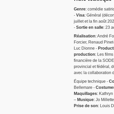
Genre
: comédie satiri
-
Visa
: Général (décon
juillet et la fin août 2
-
Sortie en salle
: 23 
Réalisation
: André Fo
Forcier, Renaud Pinet-
Luc Dionne -
Product
production
: Les film
financière de la SODE
provincial et fédéral,
avec la collaboration
Équipe technique -
Co
Bellemare -
Costume
Maquillages
: Kathryn
–
Musique
: Jo Millett
Prise de son
: Louis 