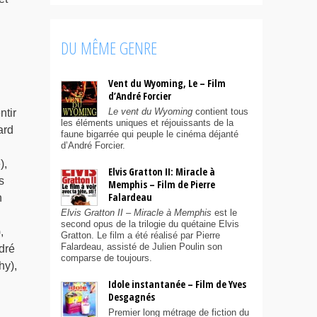
DU MÊME GENRE
Vent du Wyoming, Le – Film
d’André Forcier
Le vent du Wyoming
contient tous
ntir
les éléments uniques et réjouissants de la
ard
faune bigarrée qui peuple le cinéma déjanté
d’André Forcier.
),
Elvis Gratton II: Miracle à
s
Memphis – Film de Pierre
Falardeau
n
Elvis Gratton II – Miracle à Memphis
est le
second opus de la trilogie du quétaine Elvis
,
Gratton. Le film a été réalisé par Pierre
Falardeau, assisté de Julien Poulin son
dré
comparse de toujours.
hy),
Idole instantanée – Film de Yves
Desgagnés
Premier long métrage de fiction du