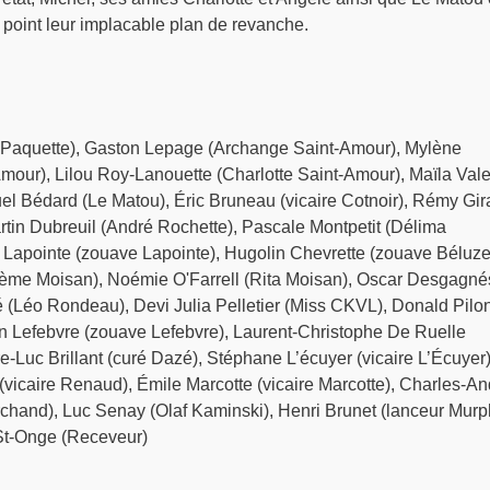
point leur implacable plan de revanche.
 Paquette), Gaston Lepage (Archange Saint-Amour), Mylène
our), Lilou Roy-Lanouette (Charlotte Saint-Amour), Maïla Vale
el Bédard (Le Matou), Éric Bruneau (vicaire Cotnoir), Rémy Gir
rtin Dubreuil (André Rochette), Pascale Montpetit (Délima
 Lapointe (zouave Lapointe), Hugolin Chevrette (zouave Béluze
hème Moisan), Noémie O'Farrell (Rita Moisan), Oscar Desgagné
 (Léo Rondeau), Devi Julia Pelletier (Miss CKVL), Donald Pilo
n Lefebvre (zouave Lefebvre), Laurent-Christophe De Ruelle
re-Luc Brillant (curé Dazé), Stéphane L’écuyer (vicaire L’Écuyer)
(vicaire Renaud), Émile Marcotte (vicaire Marcotte), Charles-An
chand), Luc Senay (Olaf Kaminski), Henri Brunet (lanceur Murp
St-Onge (Receveur)