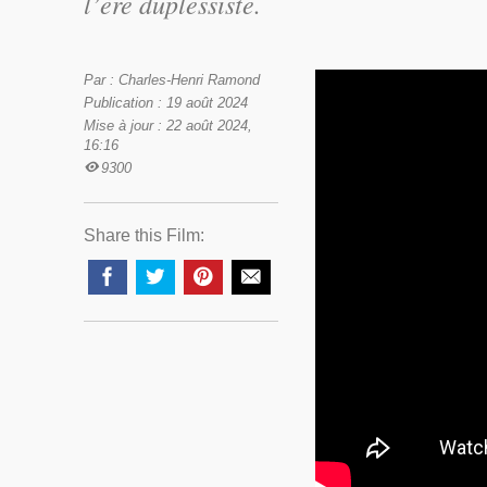
l’ère duplessiste.
Par : Charles-Henri Ramond
Publication : 19 août 2024
Mise à jour : 22 août 2024,
16:16
9300
Share this Film: