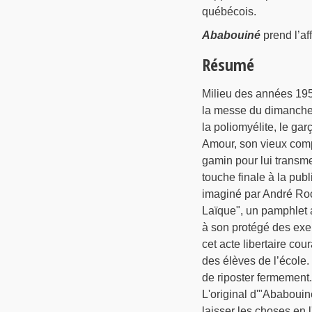
québécois.
Ababouiné
prend l’aff
Résumé
Milieu des années 1950
la messe du dimanche p
la poliomyélite, le g
Amour, son vieux comp
gamin pour lui transme
touche finale à la pub
imaginé par André Roc
Laïque", un pamphlet a
à son protégé des exem
cet acte libertaire co
des élèves de l’école.
de riposter fermement.
L'original d'"Ababouin
laisser les choses en 