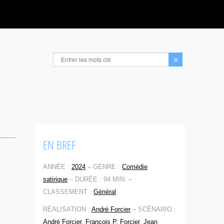
EN BREF
ANNÉE :
2024
–
GENRE :
Comédie
satirique
–
DURÉE : 94 MIN. –
e
CLASSEMENT :
Général
RÉALISATION :
André Forcier
–
SCÉNARIO :
André Forcier
,
François P. Forcier
,
Jean