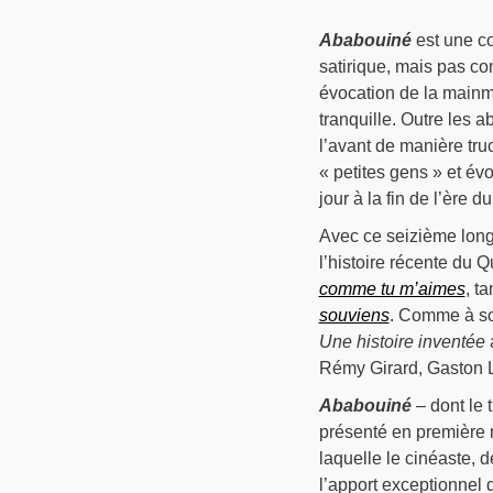
Ababouiné
est une co
satirique, mais pas c
évocation de la mainmi
tranquille. Outre les a
l’avant de manière tru
« petites gens » et év
jour à la fin de l’ère d
Avec ce seizième long 
l’histoire récente du 
comme tu m’aimes
, t
souviens
. Comme à so
Une histoire inventée
a
Rémy Girard, Gaston 
Ababouiné
– dont le 
présenté en première m
laquelle le cinéaste,
l’apport exceptionnel 