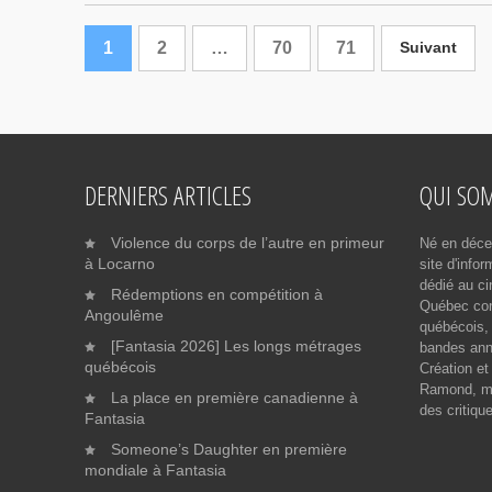
1
2
…
70
71
Suivant
DERNIERS ARTICLES
QUI SO
Violence du corps de l’autre en primeur
Né en déce
à Locarno
site d'info
dédié au ci
Rédemptions en compétition à
Québec cont
Angoulême
québécois, 
[Fantasia 2026] Les longs métrages
bandes ann
québécois
Création et
Ramond, me
La place en première canadienne à
des critiqu
Fantasia
Someone’s Daughter en première
mondiale à Fantasia