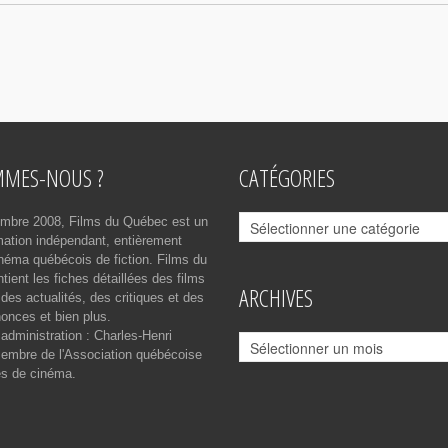
MMES-NOUS ?
CATÉGORIES
Catégories
mbre 2008, Films du Québec est un
rmation indépendant, entièrement
néma québécois de fiction. Films du
ient les fiches détaillées des films
ARCHIVES
des actualités, des critiques et des
onces et bien plus.
 administration : Charles-Henri
Archives
mbre de l'Association québécoise
es de cinéma.