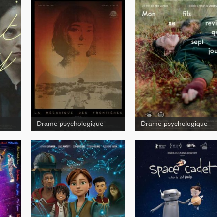
Destierros
À tous
Ressources
ceux qui ne me lisent p
Drame psychologique
Drame psychologique