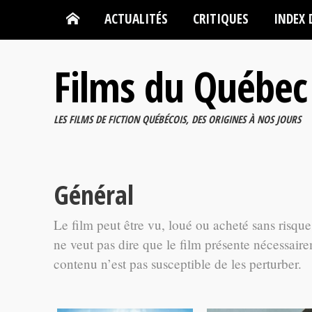
ACTUALITÉS
CRITIQUES
INDEX 
Films du Québec
LES FILMS DE FICTION QUÉBÉCOIS, DES ORIGINES À NOS JOURS
Général
Le film peut être vu, loué ou acheté sans risqu
ne veut pas dire que le film présente nécessairem
contenu n’est pas susceptible de les perturber.