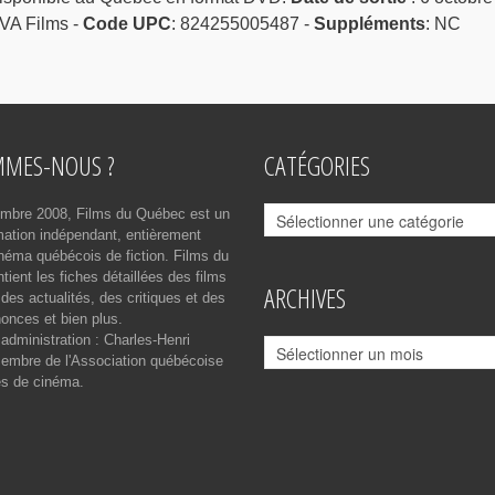
TVA Films -
Code UPC
: 824255005487 -
Suppléments
: NC
MMES-NOUS ?
CATÉGORIES
Catégories
mbre 2008, Films du Québec est un
rmation indépendant, entièrement
néma québécois de fiction. Films du
ient les fiches détaillées des films
ARCHIVES
des actualités, des critiques et des
onces et bien plus.
 administration : Charles-Henri
Archives
mbre de l'Association québécoise
es de cinéma.