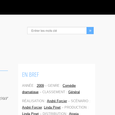
EN BREF
ANNÉE :
2009
–
GENRE :
Comédie
dramatique
–
CLASSEMENT :
Général
pour
RÉALISATION :
André Forcier
–
SCÉNARIO :
André Forcier
,
Linda Pinet
–
PRODUCTION :
Linda Pinet
–
DISTRIBUTION :
Atopia