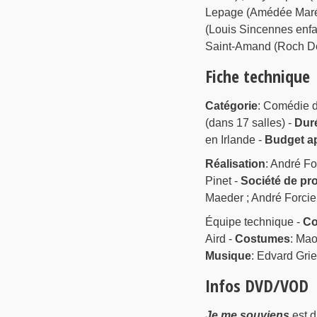
Lepage (Amédée Maréch
(Louis Sincennes enfa
Saint-Amand (Roch Dev
Fiche technique
Catégorie
: Comédie 
(dans 17 salles) -
Dur
en Irlande -
Budget ap
Réalisation
: André Fo
Pinet -
Société de pr
Maeder ; André Forcie
Équipe technique -
Co
Aird -
Costumes
: Mao
Musique
: Edvard Grie
Infos DVD/VOD
Je me souviens
est d