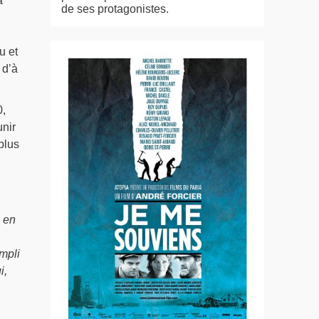
a
de ses protagonistes.
u et
 d’à
0,
unir
plus
 en
mpli
i,