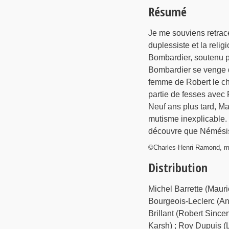
Résumé
Je me souviens retrac
duplessiste et la reli
Bombardier, soutenu pa
Bombardier se venge de
femme de Robert le cha
partie de fesses avec
Neuf ans plus tard, Ma
mutisme inexplicable. 
découvre que Némésis a
©Charles-Henri Ramond, m
Distribution
Michel Barrette (Maur
Bourgeois-Leclerc (An
Brillant (Robert Since
Karsh) ; Roy Dupuis 