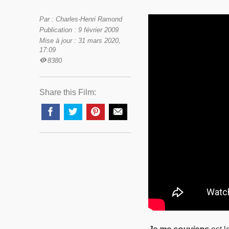
Par : Charles-Henri Ramond
Publication : 9 février 2009
Mise à jour : 31 mars 2020,
17:09
8380
Share this Film: