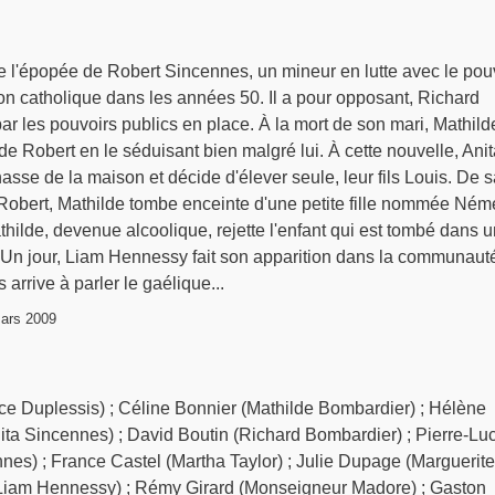
e l'épopée de Robert Sincennes, un mineur en lutte avec le pou
gion catholique dans les années 50. Il a pour opposant, Richard
r les pouvoirs publics en place. À la mort de son mari, Mathild
 Robert en le séduisant bien malgré lui. À cette nouvelle, Anita
sse de la maison et décide d'élever seule, leur fils Louis. De s
 Robert, Mathilde tombe enceinte d'une petite fille nommée Ném
thilde, devenue alcoolique, rejette l'enfant qui est tombé dans u
Un jour, Liam Hennessy fait son apparition dans la communauté.
rrive à parler le gaélique...
ars 2009
ice Duplessis) ; Céline Bonnier (Mathilde Bombardier) ; Hélène
ita Sincennes) ; David Boutin (Richard Bombardier) ; Pierre-Lu
nnes) ; France Castel (Martha Taylor) ; Julie Dupage (Marguerite
(Liam Hennessy) ; Rémy Girard (Monseigneur Madore) ; Gaston