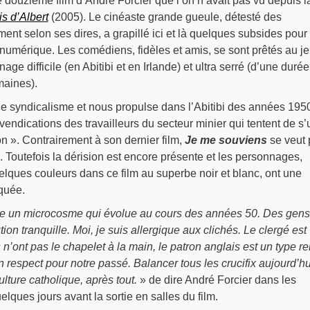
e douzième film d’André Forcier que l’on n’avait pas vu depuis l
s d’Albert
(2005). Le cinéaste grande gueule, détesté des
ment selon ses dires, a grapillé ici et là quelques subsides pour
 numérique. Les comédiens, fidèles et amis, se sont prêtés au je
age difficile (en Abitibi et en Irlande) et ultra serré (d’une durée
maines).
e de syndicalisme et nous propulse dans l’Abitibi des années 195
vendications des travailleurs du secteur minier qui tentent de s’
n ». Contrairement à son dernier film,
Je me souviens
se veut 
. Toutefois la dérision est encore présente et les personnages,
lques couleurs dans ce film au superbe noir et blanc, ont une
quée.
lore un microcosme qui évolue au cours des années 50. Des gens
on tranquille. Moi, je suis allergique aux clichés. Le clergé est
n’ont pas le chapelet à la main, le patron anglais est un type re
n respect pour notre passé. Balancer tous les crucifix aujourd’hu
lture catholique, après tout.
» de dire André Forcier dans les
lques jours avant la sortie en salles du film.