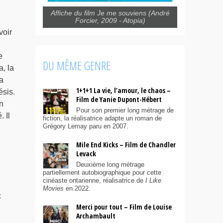
Affiche du film Je me souviens (André
Forcier, 2009 - Atopia)
voir
e
DU MÊME GENRE
, la
a
1+1+1 La vie, l’amour, le chaos –
ésis.
Film de Yanie Dupont-Hébert
n
Pour son premier long métrage de
 Il
fiction, la réalisatrice adapte un roman de
Grégory Lemay paru en 2007.
Mile End Kicks – Film de Chandler
Levack
Deuxième long métrage
partiellement autobiographique pour cette
cinéaste ontarienne, réalisatrice de
I Like
Movies
en 2022.
c
Merci pour tout – Film de Louise
Archambault