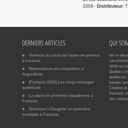
2009 -
Distributeur
: 
DERNIERS ARTICLES
QUI SO
Violence du corps de l’autre en primeur
Né en déce
à Locarno
site d'info
dédié au ci
Rédemptions en compétition à
Québec cont
Angoulême
québécois, 
[Fantasia 2026] Les longs métrages
bandes ann
québécois
Création et
Ramond, me
La place en première canadienne à
des critiqu
Fantasia
Someone’s Daughter en première
mondiale à Fantasia