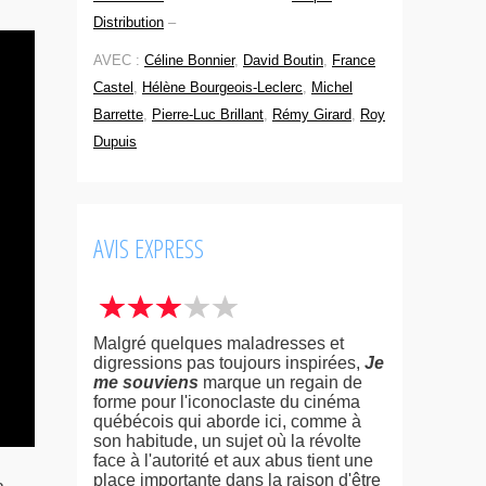
Distribution
–
AVEC :
Céline Bonnier
,
David Boutin
,
France
Castel
,
Hélène Bourgeois-Leclerc
,
Michel
Barrette
,
Pierre-Luc Brillant
,
Rémy Girard
,
Roy
Dupuis
AVIS EXPRESS
Malgré quelques maladresses et
digressions pas toujours inspirées,
Je
me souviens
marque un regain de
forme pour l'iconoclaste du cinéma
québécois qui aborde ici, comme à
son habitude, un sujet où la révolte
face à l'autorité et aux abus tient une
place importante dans la raison d'être