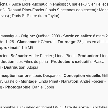
al) ; Alice Morel-Michaud (Némésis) ; Charles-Olivier Pelleti
nt) ; Renaud Pinet-Forcier (Louis Sincennes adolescent) ; Mari
os) ; Doris St-Pierre (Iram Taylor)
dramatique -
Origine
: Québec, 2009 -
Sortie en salles
: 6 mars 
ée
: 1h28 -
Classement
: Général -
Tournage
: 23 jours en abitibi
proximatif
: 1,5 M$
rcier -
Scénario
: André Forcier ; Linda Pinet -
Production
: Lind
oduction
: Les Films du paria -
Producteurs exécutifs
: Pascal
r -
Distribution
: Atopia
nception sonore
: Louis Desparois -
Conception visuelle
: Gil
ry Gastelo -
Montage
: Linda Pinet -
Narration
: André Forcier -
g -
Photographie
: Daniel Jobin
isponible au Québec en format DVD.
Date de sortie
: 6 octobre