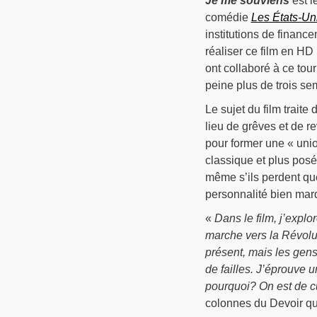
Je me souviens
est l
comédie
Les États-Uni
institutions de finance
réaliser ce film en HD
ont collaboré à ce tourn
peine plus de trois se
Le sujet du film trait
lieu de grêves et de re
pour former une « unio
classique et plus posé
même s’ils perdent que
personnalité bien mar
«
Dans le film, j’exp
marche vers la Révoluti
présent, mais les gens 
de failles. J’éprouve u
pourquoi? On est de cu
colonnes du Devoir que