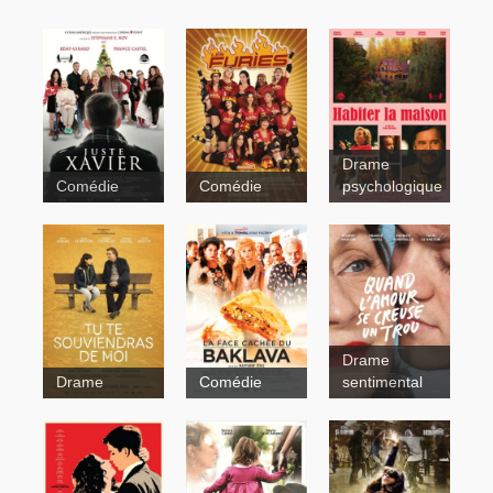
Drame
Comédie
Comédie
psychologique
Drame
Drame
Comédie
sentimental
Pédalo
Quand