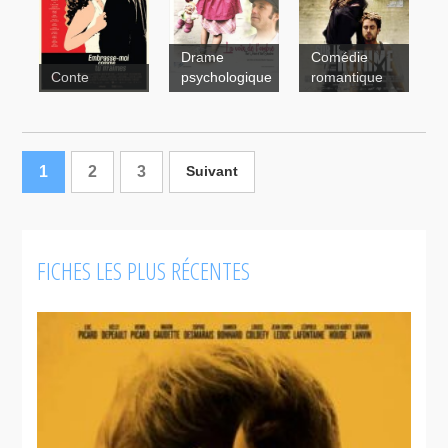
l'amour se
creuse un
Drame
Comédie
trou
Conte
psychologique
romantique
1
2
3
Suivant
FICHES LES PLUS RÉCENTES
Embrasse-
moi comme
tu m'aimes