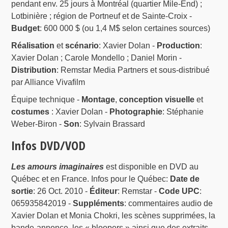
pendant env. 25 jours à Montréal (quartier Mile-End) ;
Lotbinière ; région de Portneuf et de Sainte-Croix -
Budget
: 600 000 $ (ou 1,4 M$ selon certaines sources)
Réalisation
et
scénario
: Xavier Dolan -
Production
:
Xavier Dolan ; Carole Mondello ; Daniel Morin -
Distribution
: Remstar Media Partners et sous-distribué
par Alliance Vivafilm
Équipe technique -
Montage
,
conception visuelle
et
costumes
: Xavier Dolan -
Photographie
: Stéphanie
Weber-Biron -
Son
: Sylvain Brassard
Infos DVD/VOD
Les amours imaginaires
est disponible en DVD au
Québec et en France. Infos pour le Québec:
Date de
sortie
: 26 Oct. 2010 -
Éditeur
: Remstar -
Code UPC
:
065935842019 -
Suppléments
: commentaires audio de
Xavier Dolan et Monia Chokri, les scènes supprimées, la
bande-annonce, les « bloopers » ainsi que des extraits