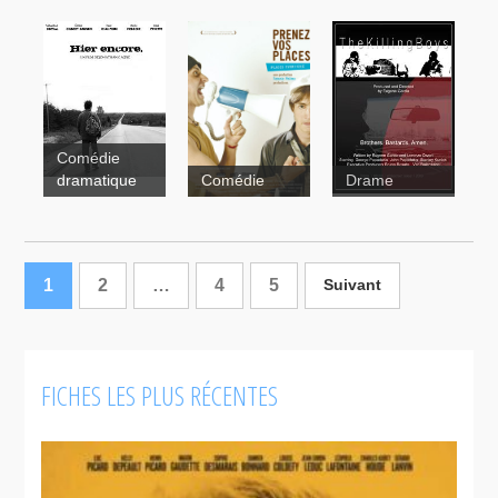
5150, rue
Noémie, le
des Ormes
secret
Impasse
Comédie
dramatique
Comédie
Drame
Hier encore
Prenez vos
The Killing
places
boys
1
2
…
4
5
Suivant
FICHES LES PLUS RÉCENTES