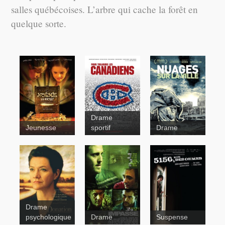
salles québécoises. L’arbre qui cache la forêt en
quelque sorte.
Drame
Jeunesse
sportif
Drame
Nuages sur
la ville
Pour
toujours les
canadiens
Drame
La
psychologique
Drame
Suspense
donation