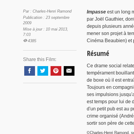
Par : Charles-Henri Ramond
Impasse
est un long m
Publication : 23 septembre
par Joël Gauthier, dont 
2009
depuis plusieurs anné
Mise à jour : 10 mai 2013,
mener son projet à ter
7:03
Cinéma Beaubien) et 
4385
Résumé
Share this Film:
Ce drame social relat
tempérament bouillant.
de boxe où il est entr
Toujours en compagnie 
ses impulsions jusqu'au
est temps pour lui de 
d'un petit pub est au 
crime organisé (André
sortir son père de cett
©Charles-Henri Ramond, s