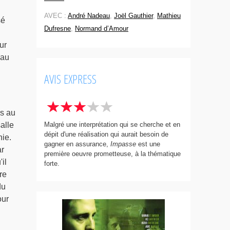
AVEC :
André Nadeau
,
Joël Gauthier
,
Mathieu
sé
Dufresne
,
Normand d’Amour
ur
(au
AVIS EXPRESS
ns au
Malgré une interprétation qui se cherche et en
alle
dépit d'une réalisation qui aurait besoin de
nie.
gagner en assurance,
Impasse
est une
ar
première oeuvre prometteuse, à la thématique
il
forte.
re
du
our