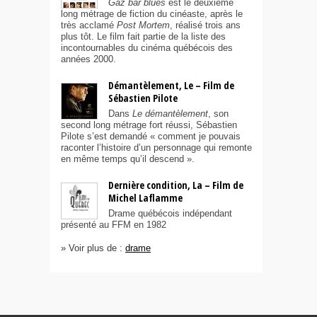
Gaz bar blues
est le deuxième
long métrage de fiction du cinéaste, après le
très acclamé
Post Mortem
, réalisé trois ans
plus tôt. Le film fait partie de la liste des
incontournables du cinéma québécois des
années 2000.
Démantèlement, Le – Film de
Sébastien Pilote
Dans
Le démantèlement
, son
second long métrage fort réussi, Sébastien
Pilote s’est demandé « comment je pouvais
raconter l’histoire d’un personnage qui remonte
en même temps qu’il descend ».
Dernière condition, La – Film de
Michel Laflamme
Drame québécois indépendant
présenté au FFM en 1982
» Voir plus de :
drame