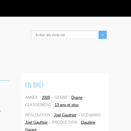
EN BREF
ANNÉE :
2009
–
GENRE :
Drame
–
CLASSEMENT :
13 ans et plus
e
RÉALISATION :
Joel Gauthier
–
SCÉNARIO :
Joel Gauthier
–
PRODUCTION :
Claudine
Garant
–