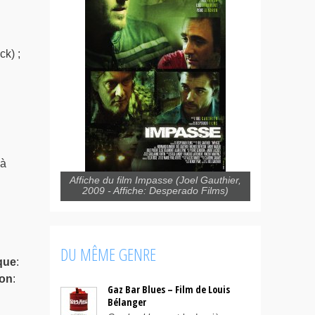
k) ;
 à
Affiche du film Impasse (Joel Gauthier,
2009 - Affiche: Desperado Films)
DU MÊME GENRE
que
:
on
:
Gaz Bar Blues – Film de Louis
Bélanger