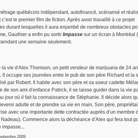
étrage québécois indépendant, autofinancé, scénarisé et réali
c’est le premier film de fiction. Après avoir travaillé à ce projet
es durant lesquelles il aura enjambé de nombreux obstacles po
me, Gauthier a enfin pu sortir
Impasse
sur un écran à Montréal 
pendant une semaine seulement.
e la vie d'Alex Thomson, un petit vendeur de marijuana de 24 a
 Il occupe ses journées entre le pub de son père Richard et la s
aîné par Robert. Il habite avec son père et sa soeur cadette Méla
de son ami d'enfance Patrick, il se laisse guider dans la vie p
 jour où il fait la connaissance de Stéphanie. Il décide alors qu'
devenir adulte et de prendre sa vie en main. Son père, propriétai
prise avec une importante dette contractée auprès d'un membre 
 Nadeau). Commence alors la déchéance d'Alex qui fera tout p
e impasse...
eptembre 2009