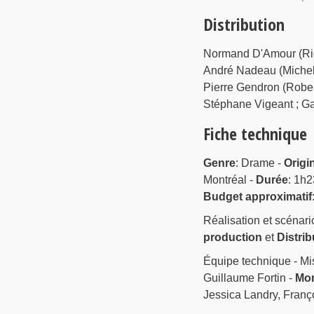
Distribution
Normand D'Amour (Rich
André Nadeau (Michel 
Pierre Gendron (Robert
Stéphane Vigeant ; Ga
Fiche technique
Genre
: Drame -
Origi
Montréal -
Durée
: 1h2
Budget approximatif
Réalisation et scénari
production
et
Distrib
Équipe technique - Mi
Guillaume Fortin -
Mo
Jessica Landry, Franço