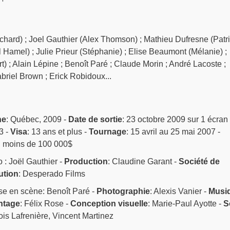
ard) ; Joel Gauthier (Alex Thomson) ; Mathieu Dufresne (Patric
Hamel) ; Julie Prieur (Stéphanie) ; Elise Beaumont (Mélanie) ;
) ; Alain Lépine ; Benoît Paré ; Claude Morin ; André Lacoste ;
briel Brown ; Erick Robidoux...
ne
: Québec, 2009 -
Date de sortie
: 23 octobre 2009 sur 1 écran
3 -
Visa
: 13 ans et plus -
Tournage
: 15 avril au 25 mai 2007 -
: moins de 100 000$
o : Joël Gauthier -
Production
: Claudine Garant -
Société de
ution
: Desperado Films
se en scène: Benoît Paré -
Photographie
: Alexis Vanier -
Musi
ntage
: Félix Rose -
Conception visuelle
: Marie-Paul Ayotte -
S
is Lafrenière, Vincent Martinez