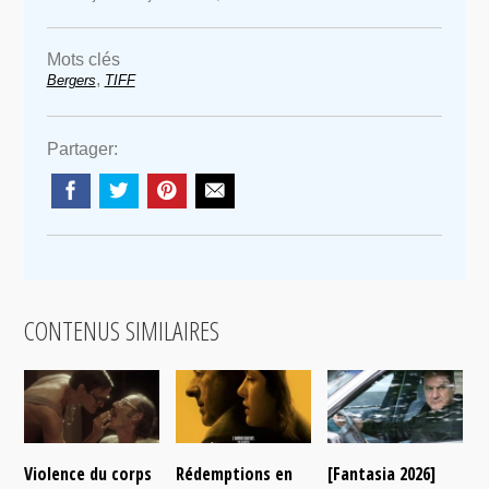
Mots clés
,
Bergers
TIFF
Partager:
CONTENUS SIMILAIRES
Violence du corps
Rédemptions en
[Fantasia 2026]
L