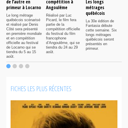
de l’autre en
compétition à
Les longs
p
primeur à Locarno
Angoulême
métrages
c
québécois
F
Le long métrage
Réalisé par Luc
québécois scénarisé
Picard, le film fera
La 30e édition de
A
et réalisé par Denis
partie de la
Fantasia débute
p
Côté sera présenté
compétition officielle
cette semaine. Six
p
en première mondiale
du festival du film
longs métrages
F
et en compétition
francophone
québécois seront
S
officielle au festival
d’Angoulême, qui se
présentés en
s
de Locarno qui se
tiendra du 24 au 29
primeur.
p
tiendra du 5 au 15
août.
q
août.
p
c
F
FICHES LES PLUS RÉCENTES