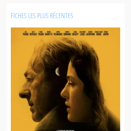
nuages
La déroute
FICHES LES PLUS RÉCENTES
Love-
moi