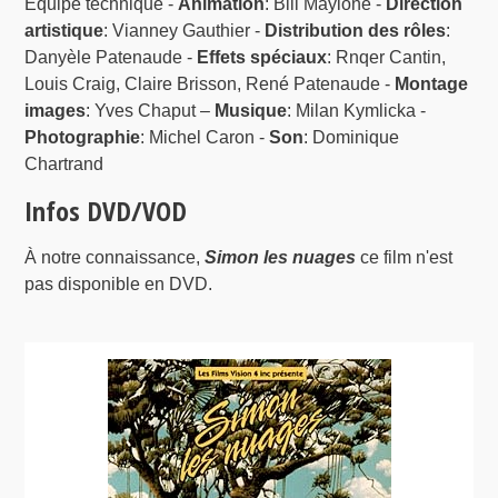
Équipe technique -
Animation
: Bill Maylone -
Direction
artistique
: Vianney Gauthier -
Distribution des rôles
:
Danyèle Patenaude -
Effets spéciaux
: Rnqer Cantin,
Louis Craig, Claire Brisson, René Patenaude -
Montage
images
: Yves Chaput –
Musique
: Milan Kymlicka -
Photographie
: Michel Caron -
Son
: Dominique
Chartrand
Infos DVD/VOD
À notre connaissance,
Simon les nuages
ce film n'est
pas disponible en DVD.