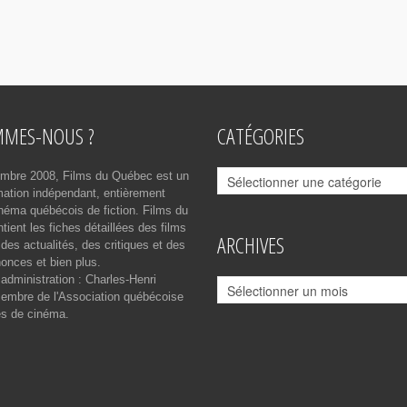
MMES-NOUS ?
CATÉGORIES
Catégories
mbre 2008, Films du Québec est un
rmation indépendant, entièrement
néma québécois de fiction. Films du
ient les fiches détaillées des films
ARCHIVES
des actualités, des critiques et des
onces et bien plus.
 administration : Charles-Henri
Archives
mbre de l'Association québécoise
es de cinéma.