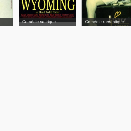
Comédie satirique
Comédie romantique