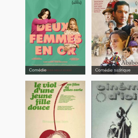
Comédie
Comédie satirique
Le viol d'une
jeune fille douce