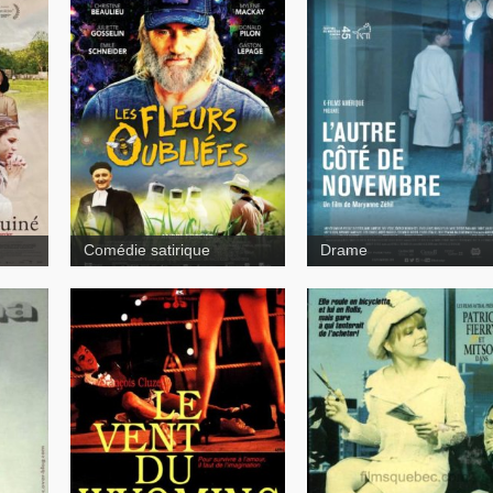
L'autre côté de
novembre
Comédie satirique
Drame
Le vent du Wyoming
Prince Lazure