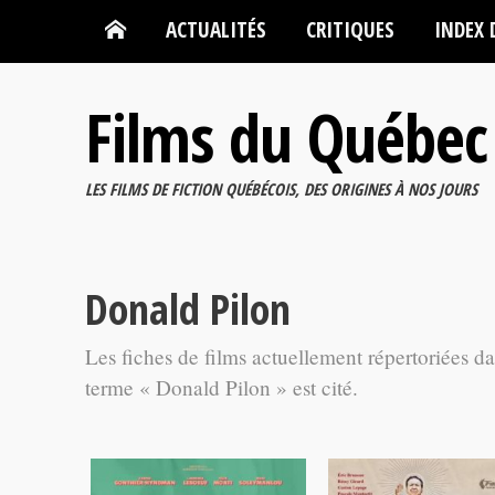
ACTUALITÉS
CRITIQUES
INDEX 
Films du Québec
LES FILMS DE FICTION QUÉBÉCOIS, DES ORIGINES À NOS JOURS
Donald Pilon
Les fiches de films actuellement répertoriées d
terme « Donald Pilon » est cité.