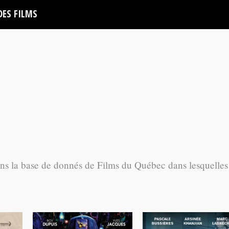
DES FILMS
ans la base de donnés de Films du Québec dans lesquelles