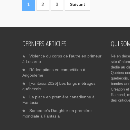
1
2
3
Suivant
DERNIERS ARTICLES
QUI SO
Violence du corps de l’autre en primeur
Né en déce
à Locarno
site d'info
dédié au ci
Rédemptions en compétition à
Québec cont
Angoulême
québécois, 
[Fantasia 2026] Les longs métrages
bandes ann
québécois
Création et
Ramond, me
La place en première canadienne à
des critiqu
Fantasia
Someone’s Daughter en première
mondiale à Fantasia