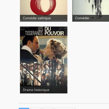
La vraie
nature de Bernadette
Comédie satirique
Comédie
Les tisserands du pouvoir
Drame historique