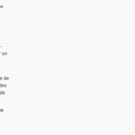
le
-
r un
ie de
 des
 de
on