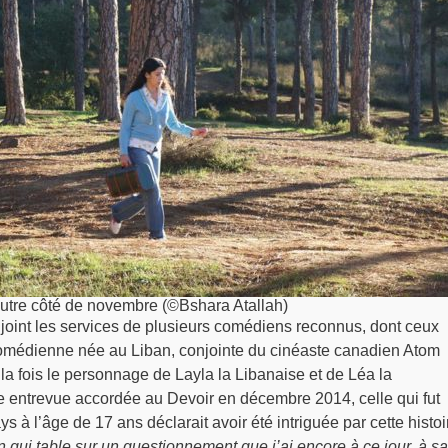
utre côté de novembre (©Bshara Atallah)
adjoint les services de plusieurs comédiens reconnus, dont ceux
omédienne née au Liban, conjointe du cinéaste canadien Atom
la fois le personnage de Layla la Libanaise et de Léa la
entrevue accordée au Devoir en décembre 2014, celle qui fut
s à l’âge de 17 ans déclarait avoir été intriguée par cette histoir
n qui table sur un questionnement que j’ai encore à ce jour, à sa