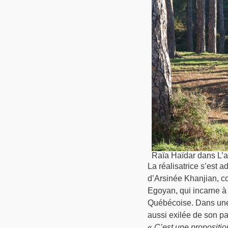
Raïa Haïdar dans L’a
La réalisatrice s’est 
d’Arsinée Khanjian, c
Egoyan, qui incarne à 
Québécoise. Dans une 
aussi exilée de son pay
«
C’est une propositio