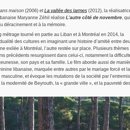
sans maison
(2006) et
La vallée des larmes
(2012), la réalisatric
libanaise Maryanne Zéhil réalise
L’autre côté de novembre
, qui
u déracinement et à la mémoire.
 métrage tourné en partie au Liban et à Montréal en 2014, la
 dualité des cultures en imaginant une histoire d’amitié entre de
ne exilée à Montréal, l’autre restée sur place. Plusieurs thèmes
lms précédents resurgissent dans celui-ci, notamment la difficult
a jeunesse, son pays et sa famille. Le film aborde aussi de maniè
minine libanaise, marquée entre autres par le mariage forcé et la
é masculine, et évoque les mutations de la société par l’entremi
 la modernité de Beyrouth, la « grande ville », et la pauvreté de