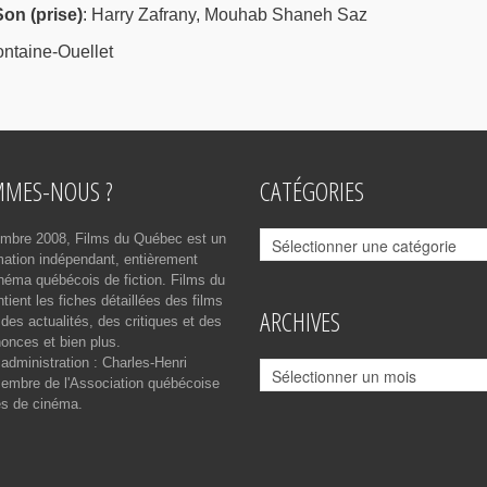
Son (prise)
: Harry Zafrany, Mouhab Shaneh Saz
ontaine-Ouellet
MMES-NOUS ?
CATÉGORIES
Catégories
mbre 2008, Films du Québec est un
rmation indépendant, entièrement
néma québécois de fiction. Films du
ient les fiches détaillées des films
ARCHIVES
des actualités, des critiques et des
onces et bien plus.
 administration : Charles-Henri
Archives
mbre de l'Association québécoise
es de cinéma.