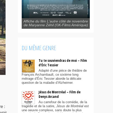
Affiche du film L'autre côté de novembre
de Maryanne Zéhil (©K-Films Amérique)
DU MÊME GENRE
Tu te souviendras de moi – Film
d’Éric Tessier
Adapté d’une pièce de théâtre de
François Archambault, ce sixième long
métrage d’Éric Tessier aborde la délicate
question de la maladie d’Alzheimer.
Jésus de Montréal – Film de
Denys Arcand
Au carrefour de la comédie, de la
tragédie et de la satire,
Jésus de Montréal
est
e :
une oeuvre complexe, sans doute la plus
voir