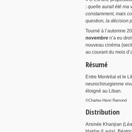
: quelle aurait été ma v
constamment, mais con
question, la décision p
Tourné à l’automne 20
novembre
n’a eu droi
nouveau cinéma (sectio
au courant du mois d’a
Résumé
Entre Montréal et le L
neurochirurgienne viva
éloigné au Liban.
©Charles-Henri Ramond
Distribution
Arsinée Khanjian (Léa
Haïdar (Layla), Béatr