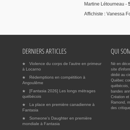
Martine Létourneau -
Affichiste : Vanessa F
DERNIERS ARTICLES
QUI SO
Violence du corps de l’autre en primeur
Né en déce
à Locarno
site d'info
dédié au ci
Rédemptions en compétition à
Québec cont
Angoulême
québécois, 
[Fantasia 2026] Les longs métrages
bandes ann
québécois
Création et
Ramond, me
La place en première canadienne à
des critiqu
Fantasia
Someone’s Daughter en première
mondiale à Fantasia