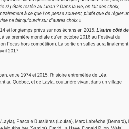
ie si j’étais restée au Liban ? Dans la vie, on fait des choix,
trairement à ce que l’on pense souvent, plutôt que de régler u
rise ne fait qu’ouvrir sur d’autres choix.
«
14 et longtemps prévu sur nos écrans en 2015,
L’autre côté de
t à sa première mondiale qu’en octobre 2016 au Festival du
n Focus hors compétition). La sortie en salles aura finalement 
vril 2017.
iban, entre 1974 et 2015, l'histoire entremêlée de Léa,
nt au Québec, et de Layla, couturière vivant dans un village
/Layla), Pascale Bussières (Louise), Marc Labrèche (Bernard),
ice Moukhaiber (Samira), David La Haye, Donald Pilon, Wafa'