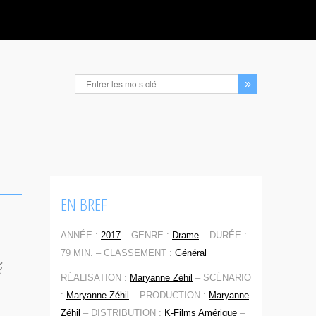
EN BREF
ANNÉE :
2017
–
GENRE :
Drame
–
DURÉE :
79 MIN. –
CLASSEMENT :
Général
é
RÉALISATION :
Maryanne Zéhil
–
SCÉNARIO
:
Maryanne Zéhil
–
PRODUCTION :
Maryanne
Zéhil
–
DISTRIBUTION :
K-Films Amérique
–