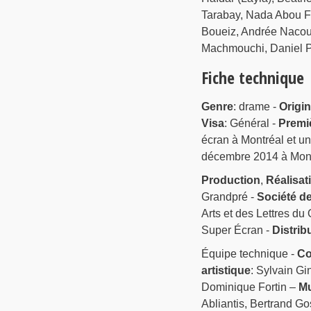
Tarabay, Nada Abou Fa
Boueiz, Andrée Nacouz
Machmouchi, Daniel Pa
Fiche technique
Genre
: drame -
Origi
Visa
: Général -
Premi
écran à Montréal et u
décembre 2014 à Mont
Production
,
Réalisat
Grandpré -
Société d
Arts et des Lettres du
Super Écran -
Distrib
Équipe technique -
Co
artistique
: Sylvain Gi
Dominique Fortin –
M
Abliantis, Bertrand G