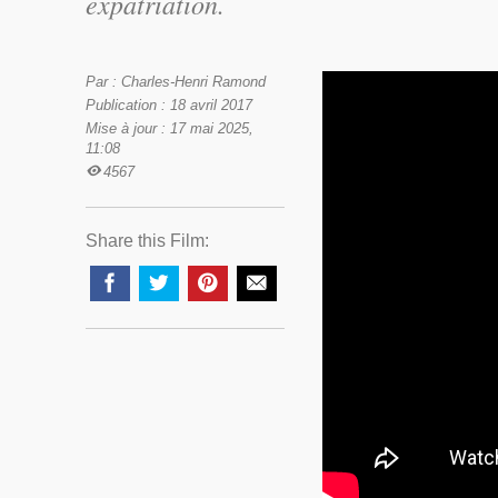
expatriation.
Par : Charles-Henri Ramond
Publication : 18 avril 2017
Mise à jour : 17 mai 2025,
11:08
4567
Share this Film: