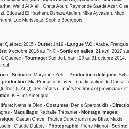
rhat, Walid Al Alaïli, Gretta Aoun, Raymonde Saadé Azar, Gisè
i, Edouard El Hashem, Bshara Atallah, Mike Ayvazian, Majdi
rent, Luc Morissette, Sophie Bourgeois
ne
: Québec, 2015 -
Durée
: 1h19 -
Langue V.O.
: Arabe, Français 
ère
: 9 octobre 2016 au FNC -
Sortie en salles
: 21 avril 2017 su
n à Québec -
Tournage
: Sud du Liban : 20 au 31 octobre 2014,
réal
ion
et
Scénario
: Maryanne Zéhil -
Productrice déléguée
: Sylv
e production
: Mia Productions avec la participation du Conseil
 Québec (CALQ), des crédits d'impôts fédéraux et provinciaux et
ution
: K-Films Amérique
iffure
: Nathalie Dion -
Costumes
: Denis Sperdouklis -
Directi
ngras -
Maquillage
: Nathalie Trépanier -
Montage images
:
usique
: Gaétan Gravel, Patrice Dubuc ainsi que Bliss, Makis
osselin, Claude Dubois -
Photographie
: Pierre Mignot -
Scripte
: