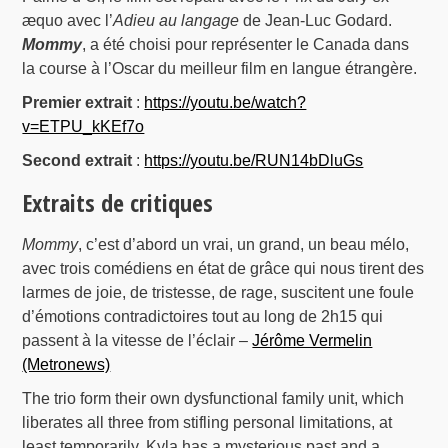
æquo avec l’
Adieu au langage
de Jean-Luc Godard.
Mommy
, a été choisi pour représenter le Canada dans
la course à l’Oscar du meilleur film en langue étrangère.
Premier extrait
:
https://youtu.be/watch?
v=ETPU_kKEf7o
Second extrait
:
https://youtu.be/RUN14bDluGs
Extraits de critiques
Mommy
, c’est d’abord un vrai, un grand, un beau mélo,
avec trois comédiens en état de grâce qui nous tirent des
larmes de joie, de tristesse, de rage, suscitent une foule
d’émotions contradictoires tout au long de 2h15 qui
passent à la vitesse de l’éclair –
Jérôme Vermelin
(Metronews)
The trio form their own dysfunctional family unit, which
liberates all three from stifling personal limitations, at
least temporarily. Kyla has a mysterious past and a