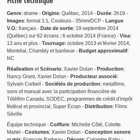
Fiche technique
Genre
: drame -
Origine
: Québec, 2014 -
Durée
: 2h19 -
Images
: format 1:1, Couleurs - 35mm/DCP -
Langue
V.O.
: français -
Date de sortie
: 19 septembre 2014
(Québec) sur 62 écrans ; 6 octobre 2014 (France) -
Visa
:
13 ans et plus -
Tournage
: octobre 2013 et février 2014,
Montréal, Chambly et banlieue -
Budget approximatif
:
NC
Réalisation
et
Scénario
: Xavier Dolan -
Production
:
Nancy Grant, Xavier Dolan -
Producteur associé
:
Sylvain Corbeil -
Sociétés de production
: metafilms,
sons of manual avec la participation financière de
Téléfilm Canada, SODEC, programmes de crédit d'impôt
fédéral et provincial, Super Écran -
Distribution
: Films
Séville
Équipe technique -
Coiffure
: Michelle Côté, Colette
Martel -
Costumes
: Xavier Dolan -
Conception sonore
et
mix
: François Barbeau -
Décors
: Colombe Raby -