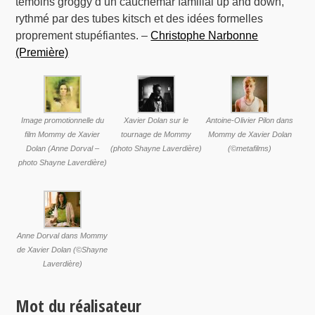
témoins groggy d’un cauchemar familial up and down,
rythmé par des tubes kitsch et des idées formelles
proprement stupéfiantes. –
Christophe Narbonne
(Première)
Image promotionnelle du
Xavier Dolan sur le
Antoine-Olivier Pilon dans
film Mommy de Xavier
tournage de Mommy
Mommy de Xavier Dolan
Dolan (Anne Dorval –
(photo Shayne Laverdière)
(©metafilms)
photo Shayne Laverdière)
Anne Dorval dans Mommy
de Xavier Dolan (©Shayne
Laverdière)
Mot du réalisateur