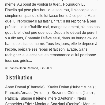
même. Au point de vouloir la tuer... Pourquoi? Lui,
l'intello qui pète plus haut que son trou, il n'accepte tout
simplement pas qu'elle lui fasse honte à ce point. Mais
que lui reproche-t'il au fait? En fait, il lui reproche à peu
près tout: elle s'habille mal, mange salement, n'a pas pas
goût, bref, c'est pire que tout! Depuis le départ du père il
y a dix ans, Chantale l'élève seul, dans un bungalow de
banlieue triste et morne. Tous les jours, elle le dépose à
l'école, prépare ses repas et fait son lavage. Sans
rechigner, elle accepte les remontrance et lui pardonne
tous ses griefs...
©Charles-Henri Ramond, juin 2009
Distribution
Anne Dorval (Chantale) ; Xavier Dolan (Hubert Minel) ;
François Arnaud (Antonin) ; Suzanne Clément (Julie) ;
Patricia Tulasne (Hélène, mère d'Antonin) ; Niels
Schneider (Éric) ; Monique Spaziani (Denise) ; Manuel