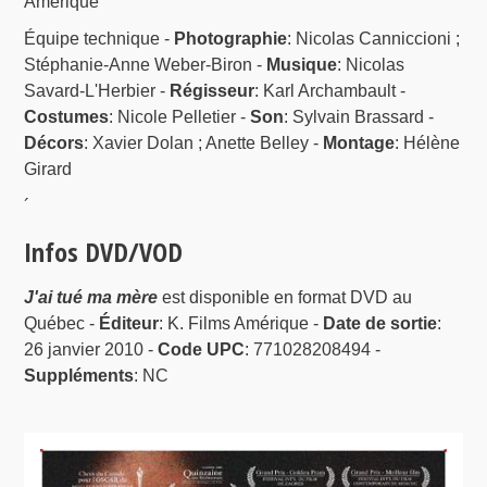
Amérique
Équipe technique -
Photographie
: Nicolas Canniccioni ;
Stéphanie-Anne Weber-Biron -
Musique
: Nicolas
Savard-L'Herbier -
Régisseur
: Karl Archambault -
Costumes
: Nicole Pelletier -
Son
: Sylvain Brassard -
Décors
: Xavier Dolan ; Anette Belley -
Montage
: Hélène
Girard
´
Infos DVD/VOD
J'ai tué ma mère
est disponible en format DVD au
Québec -
Éditeur
: K. Films Amérique -
Date de sortie
:
26 janvier 2010 -
Code UPC
: 771028208494 -
Suppléments
: NC