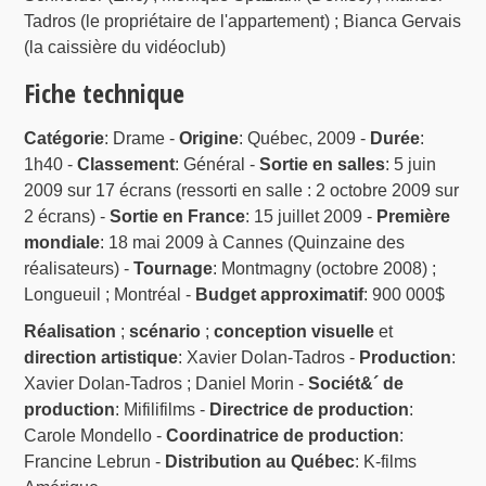
Tadros (le propriétaire de l'appartement) ; Bianca Gervais
(la caissière du vidéoclub)
Fiche technique
Catégorie
: Drame -
Origine
: Québec, 2009 -
Durée
:
1h40 -
Classement
: Général -
Sortie en salles
: 5 juin
2009 sur 17 écrans (ressorti en salle : 2 octobre 2009 sur
2 écrans) -
Sortie en France
: 15 juillet 2009 -
Première
mondiale
: 18 mai 2009 à Cannes (Quinzaine des
réalisateurs) -
Tournage
: Montmagny (octobre 2008) ;
Longueuil ; Montréal -
Budget approximatif
: 900 000$
Réalisation
;
scénario
;
conception visuelle
et
direction artistique
: Xavier Dolan-Tadros -
Production
:
Xavier Dolan-Tadros ; Daniel Morin -
Sociét&´ de
production
: Mifilifilms -
Directrice de production
:
Carole Mondello -
Coordinatrice de production
:
Francine Lebrun -
Distribution au Québec
: K-films