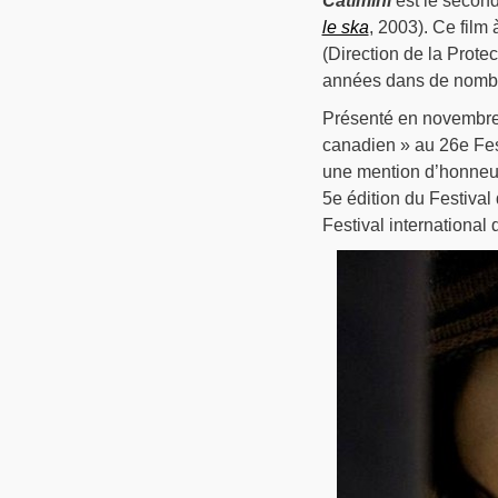
Catimini
est le second
le ska
, 2003). Ce film
(Direction de la Prote
années dans de nombr
Présenté en novembre d
canadien » au 26e Fest
une mention d’honneur
5e édition du Festiva
Festival internationa