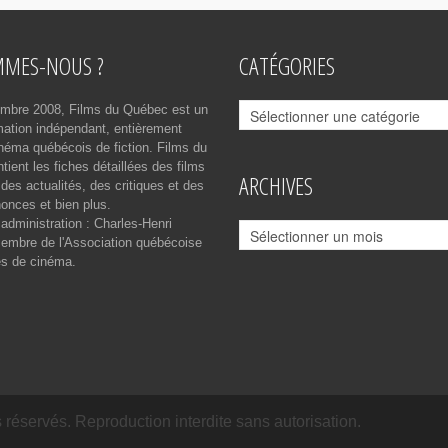
MMES-NOUS ?
CATÉGORIES
Catégories
mbre 2008, Films du Québec est un
rmation indépendant, entièrement
néma québécois de fiction. Films du
ient les fiches détaillées des films
ARCHIVES
des actualités, des critiques et des
onces et bien plus.
 administration : Charles-Henri
Archives
mbre de l'Association québécoise
es de cinéma.
réservés. Reproduction interdite sans autorisation.