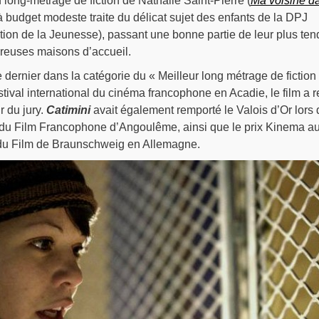
 long-métrage de fiction de Nathalie Saint-Pierre (
Ma voisine d
 à budget modeste traite du délicat sujet des enfants de la DPJ
ction de la Jeunesse), passant une bonne partie de leur plus ten
euses maisons d’accueil.
ernier dans la catégorie du « Meilleur long métrage de fiction
ival international du cinéma francophone en Acadie, le film a 
 du jury.
Catimini
avait également remporté le Valois d’Or lors 
l du Film Francophone d’Angoulême, ainsi que le prix Kinema a
l du Film de Braunschweig en Allemagne.