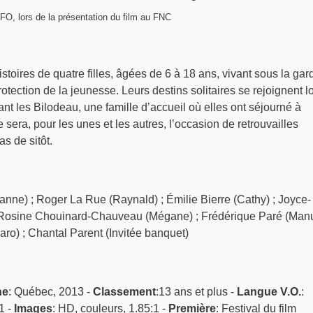
O, lors de la présentation du film au FNC
stoires de quatre filles, âgées de 6 à 18 ans, vivant sous la gar
rotection de la jeunesse. Leurs destins solitaires se rejoignent l
nt les Bilodeau, une famille d’accueil où elles ont séjourné à
sera, pour les unes et les autres, l’occasion de retrouvailles
as de sitôt.
anne) ; Roger La Rue (Raynald) ; Émilie Bierre (Cathy) ; Joyce-
 Rosine Chouinard-Chauveau (Mégane) ; Frédérique Paré (Manu
Caro) ; Chantal Parent (Invitée banquet)
ne
: Québec, 2013 -
Classement
:13 ans et plus -
Langue V.O.
:
1 -
Images
: HD, couleurs, 1.85:1 -
Première
: Festival du film