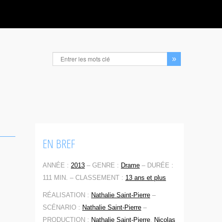
EN BREF
ANNÉE :
2013
–
GENRE :
Drame
–
DURÉE :
111 MIN. –
CLASSEMENT :
13 ans et plus
RÉALISATION :
Nathalie Saint-Pierre
–
SCÉNARIO :
Nathalie Saint-Pierre
–
PRODUCTION :
Nathalie Saint-Pierre
,
Nicolas