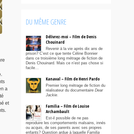
DU MÊME GENRE
Délivrez-moi – Film de Denis
Chouinard
Revenir à la vie après dix ans de
prison? C’est ce que tente Céline Bonnier
dans ce troisième long métrage de fiction de
ure
Denis Chouinard. Mais ce n’est pas chose si
facile…
.
Kanaval – Film de Henri Pardo
nts
Premier long métrage de fiction du
en a
réalisateur du documentaire
Dear
Jackie
.
té
bé et
Familia – Film de Louise
ts.
Archambault
Est-il possible de ne pas
reproduire les comportements malsains, innés
ou acquis, de ses parents avec ses propres
enfants? Question ardue à laquelle
Familia