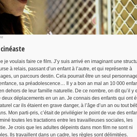
rre
 cinéaste
 je voulais faire ce film. J’y suis arrivé en imaginant une struct
se à relais, passant d’un enfant à l’autre, et qui représente à
ages, un parcours destin. Cela pourrait être un seul personnage
enfance, sa préadolescence… Il y a bon an mal an 10 000 enfa
n dehors de leur famille naturelle. De ce nombre, on dit qu’il y 
e deux déplacements en un an. Je connais des enfants qui ont é
naturel car ils étaient en grave danger, à l’âge d’un an ou tout bé
ns. Mon parti-pris, c’était de privilégier le point de vue des enfan
iminé toutes les tractations entre les travailleuses sociales, les
tie. Je crois que les adultes dépeints dans mon film ne sont ni
es. Ils travaillent dans un cadre, les règles sont délimitées.