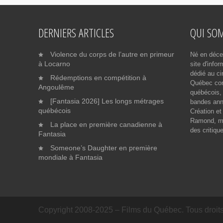
DERNIERS ARTICLES
QUI SO
Violence du corps de l’autre en primeur
Né en déce
à Locarno
site d'info
dédié au ci
Rédemptions en compétition à
Québec cont
Angoulême
québécois, 
[Fantasia 2026] Les longs métrages
bandes ann
québécois
Création et
Ramond, me
La place en première canadienne à
des critiqu
Fantasia
Someone’s Daughter en première
mondiale à Fantasia
Copyright 2008-2025 – Films du Québec. Tous droits 