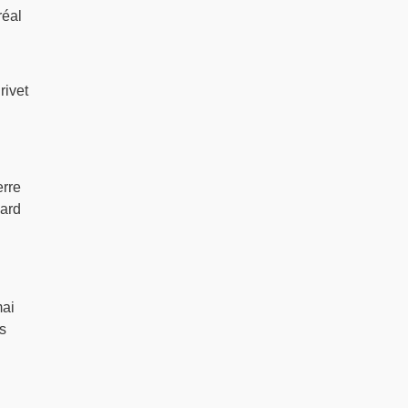
réal
rivet
erre
nard
mai
es