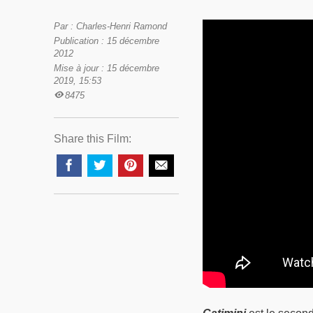
Par : Charles-Henri Ramond
Publication : 15 décembre
2012
Mise à jour : 15 décembre
2019, 15:53
8475
Share this Film: