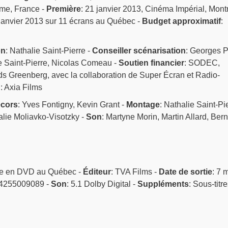
me, France -
Première
: 21 janvier 2013, Cinéma Impérial, Mont
 janvier 2013 sur 11 écrans au Québec -
Budget approximatif
:
on
: Nathalie Saint-Pierre -
Conseiller scénarisation
: Georges P
ie Saint-Pierre, Nicolas Comeau -
Soutien financier
: SODEC,
s Greenberg, avec la collaboration de Super Écran et Radio-
n
: Axia Films
cors
: Yves Fontigny, Kevin Grant -
Montage
: Nathalie Saint-Pi
alie Moliavko-Visotzky -
Son
: Martyne Morin, Martin Allard, Ber
le en DVD au Québec -
Éditeur
: TVA Films -
Date de sortie
: 7 
24255009089 -
Son
: 5.1 Dolby Digital -
Suppléments
: Sous-titr