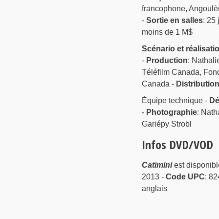
francophone, Angoulè
-
Sortie en salles
: 25
moins de 1 M$
Scénario et réalisati
-
Production
: Nathal
Téléfilm Canada, Fond
Canada -
Distributio
Équipe technique -
Dé
-
Photographie
: Nath
Gariépy Strobl
Infos DVD/VOD
Catimini
est disponib
2013 -
Code UPC
: 8
anglais