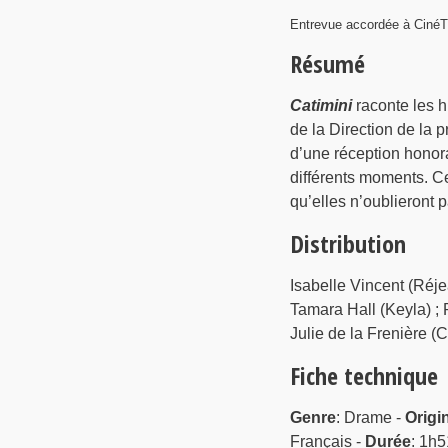
Entrevue accordée à CinéTF
Résumé
Catimini
raconte les hi
de la Direction de la p
d’une réception honora
différents moments. Ce 
qu’elles n’oublieront p
Distribution
Isabelle Vincent (Réje
Tamara Hall (Keyla) ;
Julie de la Frenière (
Fiche technique
Genre
: Drame -
Origi
Français -
Durée
: 1h5