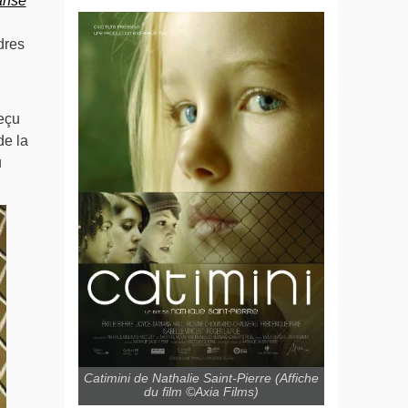
anse
dres
reçu
de la
u
Catimini de Nathalie Saint-Pierre (Affiche
du film ©Axia Films)