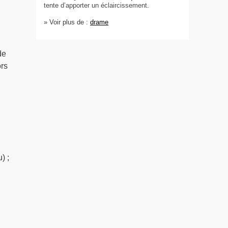
tente d’apporter un éclaircissement.
» Voir plus de :
drame
de
ors
) ;