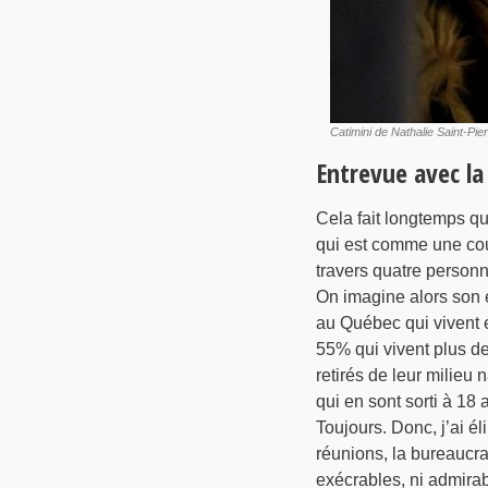
Catimini de Nathalie Saint-Pie
Entrevue avec la
Cela fait longtemps que
qui est comme une cour
travers quatre personn
On imagine alors son 
au Québec qui vivent e
55% qui vivent plus d
retirés de leur milieu 
qui en sont sorti à 18 a
Toujours. Donc, j’ai él
réunions, la bureaucra
exécrables, ni admirabl