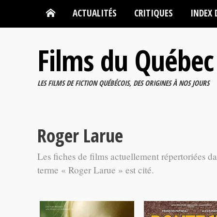
ACTUALITÉS
CRITIQUES
INDEX 
Films du Québec
LES FILMS DE FICTION QUÉBÉCOIS, DES ORIGINES À NOS JOURS
Roger Larue
Les fiches de films actuellement répertoriées d
terme « Roger Larue » est cité.