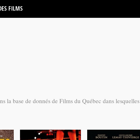
DES FILMS
ans la base de donnés de Films du Québec dans lesquelles