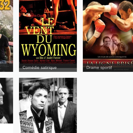
Le vent du Wyoming
La ligne brisée
Comédie satirique
Drame sportif
Syncope