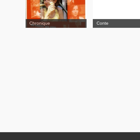
chocolat et autres
consolations
Chronique
Conte