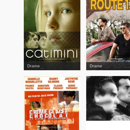
Route 132
Drame
Drame
Adramélech
Crème glacée,