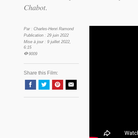
Chabot.
Par : Charles-Henri Ramond
Publication : 29 juin 2022
Mise à jour : 9 juillet 2022,
6:15
9009
Share this Film: