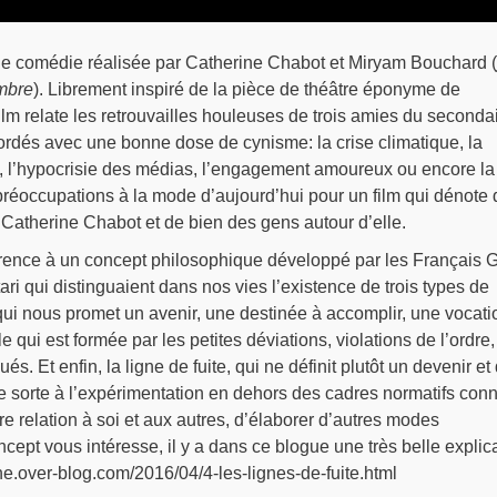
e comédie réalisée par Catherine Chabot et Miryam Bouchard (
mbre
). Librement inspiré de la pièce de théâtre éponyme de
ilm relate les retrouvailles houleuses de trois amies du secondai
ordés avec une bonne dose de cynisme: la crise climatique, la
é, l’hypocrisie des médias, l’engagement amoureux ou encore la
préoccupations à la mode d’aujourd’hui pour un film qui dénote
 Catherine Chabot et de bien des gens autour d’elle.
référence à un concept philosophique développé par les Français G
ri qui distinguaient dans nos vies l’existence de trois types de
 qui nous promet un avenir, une destinée à accomplir, une vocati
le qui est formée par les petites déviations, violations de l’ordre,
és. Et enfin, la ligne de fuite, qui ne définit plutôt un devenir et 
 sorte à l’expérimentation en dehors des cadres normatifs con
tre relation à soi et aux autres, d’élaborer d’autres modes
ncept vous intéresse, il y a dans ce blogue une très belle explic
ne.over-blog.com/2016/04/4-les-lignes-de-fuite.html