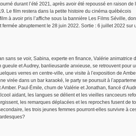
tourné durant l’été 2021, après avoir été repoussé en raison de 
 Le film restera dans la petite histoire du cinéma québécois
ilm à avoir pris l’affiche sous la bannière Les Films Séville, don
ut fermée abruptement le 28 juin 2022. Sortie : 6 juillet 2022 sur
n sans se voir, Sabina, experte en finance, Valérie animatrice 
 gueule et Audrey, banlieusarde anxieuse, se retrouvent pour 
uelques verres en centre-ville, une visite à l'exposition de Amber
ne virée dans un bar karaoké, le party se poursuit à l'apparteme
t Amber. Paul-Émile, chum de Valérie et Jonathan, fiancé d'Aud
ool aidant, les langues se délient et les vieilles rancoeurs refo
urgissent, les remarques déplacées et les reproches fusent de t
secondaire, les trois jeunes femmes pourront-elles survivre à ce
mardesques?