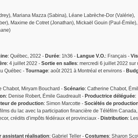
rey), Mariana Mazza (Sabina), Léane Labrèche-Dor (Valérie),
er), Maxime de Cotret (Jonathan), Mickaël Gouin (Paul-Émile),
hane)
gine
: Québec, 2022 -
Durée
: 1h36 -
Langue V.O.
: Français -
Vi
ère
: 4 juillet 2022 -
Sortie en salles
: mercredi 6 juillet 2022 sur
au Québec -
Tournage
: août 2021 à Montréal et environs -
Budg
ne Chabot, Miryam Bouchard -
Scénario
: Catherine Chabot, Émi
ion
: Denise Robert, Émile Gaudreault -
Productrice déléguée
:
teur de production
: Simon Marcotte -
Sociétés de productio
ilms du lac avec la participation financière de Téléfilm Canada,
, crédits d'impôts fédéraux et provinciaux -
Distribution
: Le
r assistant réalisation
: Gabriel Teller -
Costumes
: Sharon Scot