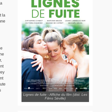
la
t la
 une
de
une
,
nt
rey
nt
oute
s
Lignes de fuite - Affiche du film (dist. Les
Films Séville)