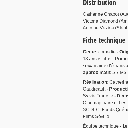
Distribution
Catherine Chabot (Aud
Victoria Diamond (Amb
Antoine Vézina (Stép
Fiche technique
Genre
: comédie -
Ori
13 ans et plus -
Premi
soixantaine d'écrans 
approximatif
: 5-7 M$
Réalisation
: Catheri
Gaudreault -
Product
Sylvie Trudelle -
Direc
Cinémaginaire et Les f
SODEC, Fonds Québecor
Films Séville
Équipe technique -
1e