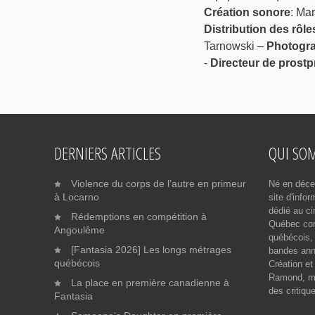
Création sonore
: Ma
Distribution des rôle
Tarnowski –
Photogra
-
Directeur de prost
DERNIERS ARTICLES
QUI SO
Violence du corps de l’autre en primeur
Né en déce
à Locarno
site d'info
dédié au ci
Rédemptions en compétition à
Québec cont
Angoulême
québécois, 
[Fantasia 2026] Les longs métrages
bandes ann
québécois
Création et
Ramond, me
La place en première canadienne à
des critiqu
Fantasia