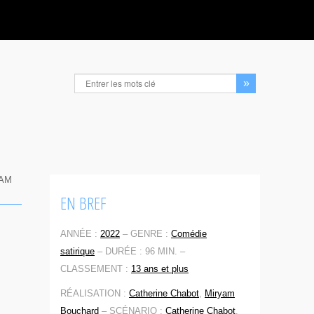
YAM
EN BREF
ANNÉE :
2022
–
GENRE :
Comédie
satirique
–
DURÉE : 96 MIN. –
CLASSEMENT :
13 ans et plus
RÉALISATION :
Catherine Chabot
,
Miryam
Bouchard
–
SCÉNARIO :
Catherine Chabot
,