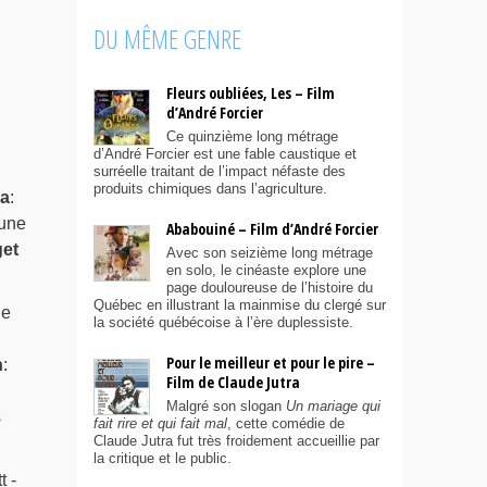
DU MÊME GENRE
Fleurs oubliées, Les – Film
d’André Forcier
Ce quinzième long métrage
d’André Forcier est une fable caustique et
surréelle traitant de l’impact néfaste des
produits chimiques dans l’agriculture.
sa
:
 une
Ababouiné – Film d’André Forcier
et
Avec son seizième long métrage
en solo, le cinéaste explore une
page douloureuse de l’histoire du
Québec en illustrant la mainmise du clergé sur
le
la société québécoise à l’ère duplessiste.
Pour le meilleur et pour le pire –
n
:
Film de Claude Jutra
Malgré son slogan
Un mariage qui
s
fait rire et qui fait mal
, cette comédie de
Claude Jutra fut très froidement accueillie par
la critique et le public.
t -