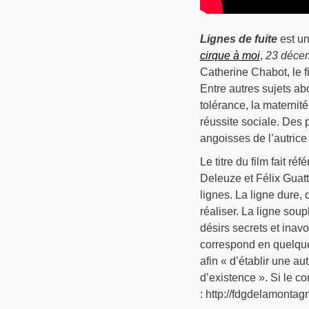
Lignes de fuite
est un
cirque à moi
,
23 déce
Catherine Chabot, le f
Entre autres sujets ab
tolérance, la maternit
réussite sociale. Des 
angoisses de l’autrice
Le titre du film fait 
Deleuze et Félix Guatta
lignes. La ligne dure,
réaliser. La ligne soup
désirs secrets et inavou
correspond en quelque
afin « d’établir une au
d’existence ». Si le co
: http://fdgdelamontag