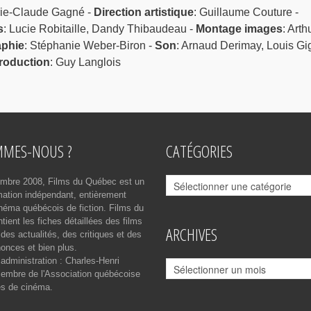
rie-Claude Gagné -
Direction artistique
: Guillaume Couture -
s
: Lucie Robitaille, Dandy Thibaudeau -
Montage images
: Arth
phie
: Stéphanie Weber-Biron -
Son
: Arnaud Derimay, Louis Gi
production
: Guy Langlois
MMES-NOUS ?
CATÉGORIES
Catégories
mbre 2008, Films du Québec est un
rmation indépendant, entièrement
néma québécois de fiction. Films du
ient les fiches détaillées des films
ARCHIVES
des actualités, des critiques et des
onces et bien plus.
 administration : Charles-Henri
Archives
mbre de l'Association québécoise
es de cinéma.