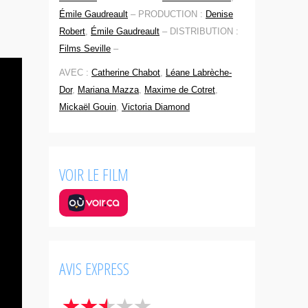
Émile Gaudreault
–
PRODUCTION :
Denise
Robert
,
Émile Gaudreault
–
DISTRIBUTION :
Films Seville
–
AVEC :
Catherine Chabot
,
Léane Labrèche-
Dor
,
Mariana Mazza
,
Maxime de Cotret
,
Mickaël Gouin
,
Victoria Diamond
VOIR LE FILM
AVIS EXPRESS