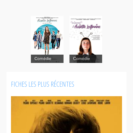
Comédie
Comédie
Aurélie
Le Journal
FICHES LES PLUS RÉCENTES
Laflamme -
d'Aurélie
Les pieds
Laflamme
sur terre