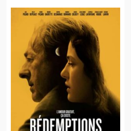
La
corde au
cou