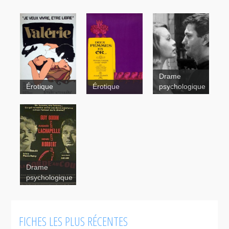
Drame
Érotique
Érotique
psychologique
Deux
femmes en
or
Valérie
Drame
psychologique
Délivrez-
nous du mal
FICHES LES PLUS RÉCENTES