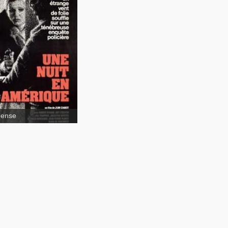
Une nuit
Amérique
pense