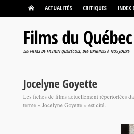
ACTUALITÉS
CRITIQUES
INDEX 
Films du Québec
LES FILMS DE FICTION QUÉBÉCOIS, DES ORIGINES À NOS JOURS
Jocelyne Goyette
Les fiches de films actuellement répertoriées d
terme « Jocelyne Goyette » est cité.