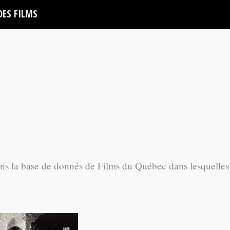
DES FILMS
ans la base de donnés de Films du Québec dans lesquelles