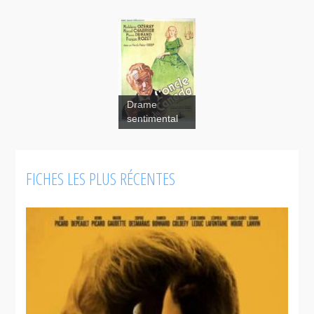
Drame
sentimental
Le Père
Chopin
FICHES LES PLUS RÉCENTES
Honneurs
aux vaillants
pionniers.
Vive le
cinéma