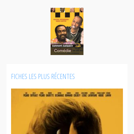
Comédie
Comment
FICHES LES PLUS RÉCENTES
conquérir
l'Amérique
en une nuit