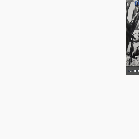
Seul
Chro