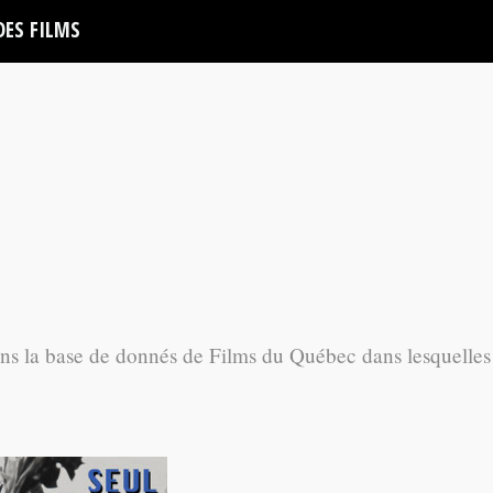
DES FILMS
ans la base de donnés de Films du Québec dans lesquelles