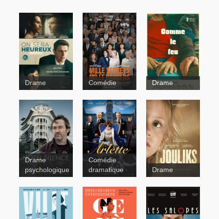
Drame
Comédie
Drame
Genèse
Drame
Comédie
psychologique
dramatique
Drame