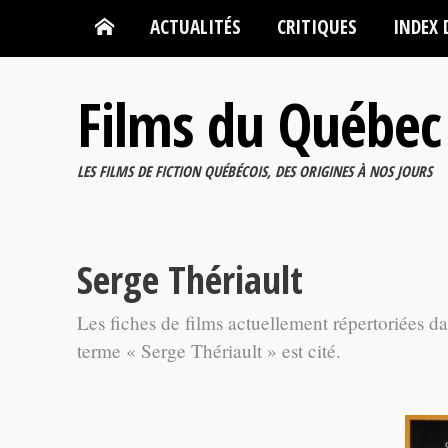
ACTUALITÉS
CRITIQUES
INDEX 
Films du Québec
LES FILMS DE FICTION QUÉBÉCOIS, DES ORIGINES À NOS JOURS
Serge Thériault
Les fiches de films actuellement répertoriées d
terme « Serge Thériault » est cité.