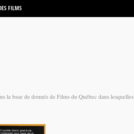
DES FILMS
ans la base de donnés de Films du Québec dans lesquelles