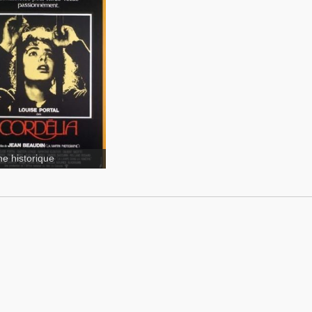
Cordélia
e historique