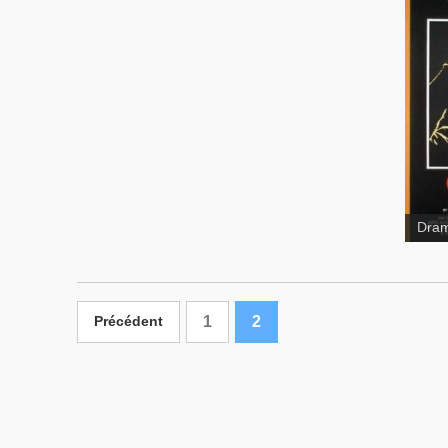
Dram
1
2
Précédent